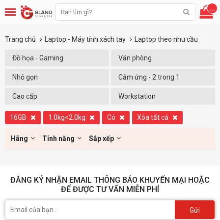
...
Trang chủ
Laptop - Máy tính xách tay
Laptop theo nhu cầu
Đồ họa - Gaming
Văn phòng
Nhỏ gọn
Cảm ứng - 2 trong 1
Cao cấp
Workstation
16GB
1.0kg<2.0kg
Có
Xóa tất cả
Hãng
Tính năng
Sắp xếp
ĐĂNG KÝ NHẬN EMAIL THÔNG BÁO KHUYẾN MẠI HOẶC
ĐỂ ĐƯỢC TƯ VẤN MIỄN PHÍ
Gửi