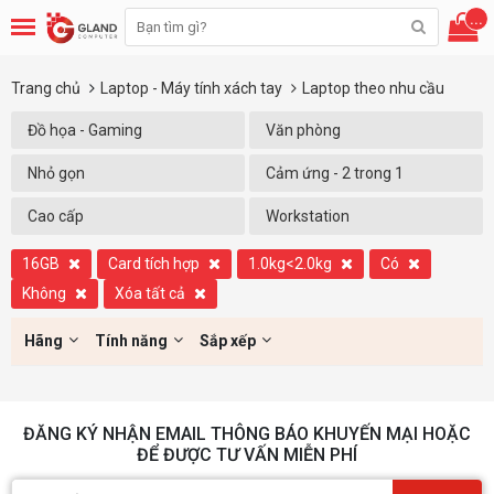
...
Trang chủ
Laptop - Máy tính xách tay
Laptop theo nhu cầu
Đồ họa - Gaming
Văn phòng
Nhỏ gọn
Cảm ứng - 2 trong 1
Cao cấp
Workstation
16GB
Card tích hợp
1.0kg<2.0kg
Có
Không
Xóa tất cả
Hãng
Tính năng
Sắp xếp
ĐĂNG KÝ NHẬN EMAIL THÔNG BÁO KHUYẾN MẠI HOẶC
ĐỂ ĐƯỢC TƯ VẤN MIỄN PHÍ