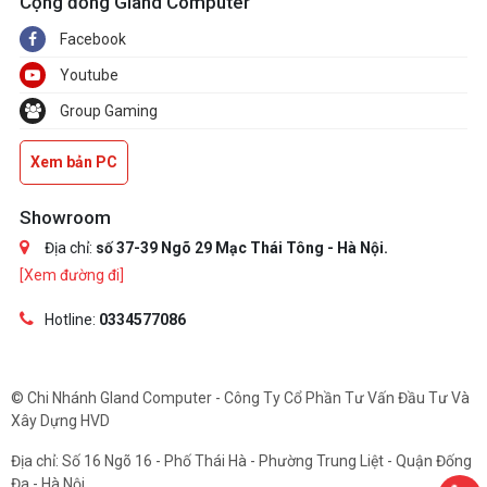
Cộng đồng Gland Computer
Facebook
Youtube
Group Gaming
Xem bản PC
Showroom
Địa chỉ:
số 37-39 Ngõ 29 Mạc Thái Tông - Hà Nội.
[Xem đường đi]
Hotline:
0334577086
© Chi Nhánh Gland Computer - Công Ty Cổ Phần Tư Vấn Đầu Tư Và
Xây Dựng HVD
Địa chỉ: Số 16 Ngõ 16 - Phố Thái Hà - Phường Trung Liệt - Quận Đống
Đa - Hà Nội