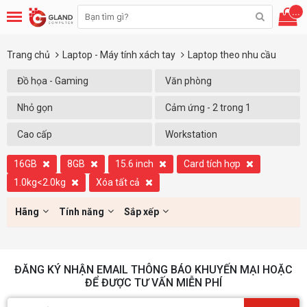
...
Trang chủ
Laptop - Máy tính xách tay
Laptop theo nhu cầu
Đồ họa - Gaming
Văn phòng
Nhỏ gọn
Cảm ứng - 2 trong 1
Cao cấp
Workstation
16GB
8GB
15.6 inch
Card tích hợp
1.0kg<2.0kg
Xóa tất cả
Hãng
Tính năng
Sắp xếp
ĐĂNG KÝ NHẬN EMAIL THÔNG BÁO KHUYẾN MẠI HOẶC
ĐỂ ĐƯỢC TƯ VẤN MIỄN PHÍ