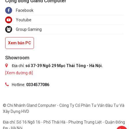
Cộng đồng Gland Computer
Facebook
Youtube
Group Gaming
Xem bản PC
Showroom
Địa chỉ:
số 37-39 Ngõ 29 Mạc Thái Tông - Hà Nội.
[Xem đường đi]
Hotline:
0334577086
© Chi Nhánh Gland Computer - Công Ty Cổ Phần Tư Vấn Đầu Tư Và
Xây Dựng HVD
Địa chỉ: Số 16 Ngõ 16 - Phố Thái Hà - Phường Trung Liệt - Quận Đống
Đa - Hà Nội