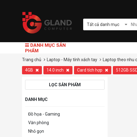
Tất cả danh mục
DANH MỤC SẢN
PHẨM
Trang chủ
Laptop - Máy tính xách tay
Laptop theo nhu 
4GB
14.0 inch
Card tích hợp
512GB SS
LỌC SẢN PHẨM
DANH MỤC
Đồ họa - Gaming
Văn phòng
Nhỏ gọn