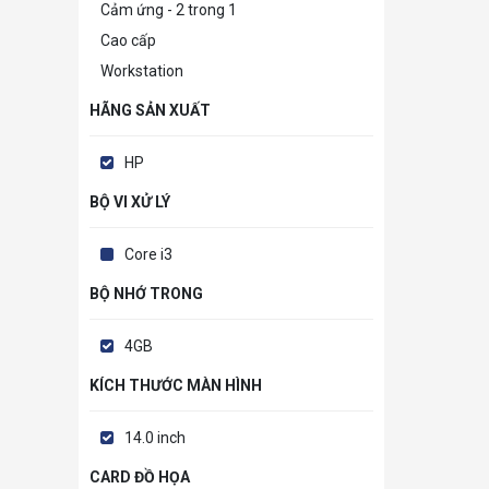
Cảm ứng - 2 trong 1
Cao cấp
Workstation
HÃNG SẢN XUẤT
HP
BỘ VI XỬ LÝ
Core i3
BỘ NHỚ TRONG
4GB
KÍCH THƯỚC MÀN HÌNH
14.0 inch
CARD ĐỒ HỌA