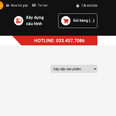
p
Mua trả góp
Tin tức
TÀI KHOẢN
Xây dựng
Giỏ hàng (
...
)
cấu hình
HOTLINE: 033.457.7086