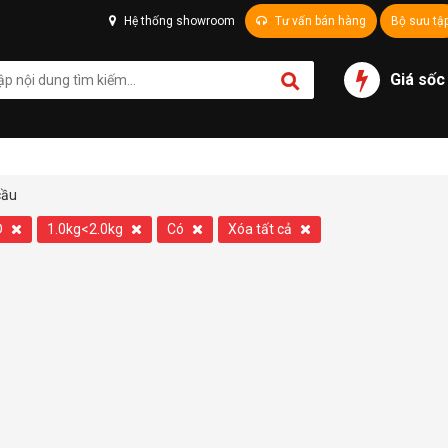
Hệ thống showroom
Tư vấn bán hàng
Bộ sưu tậ
Giá sốc
cầu
D
1.0kg<2.0kg
Có
Xóa tất cả