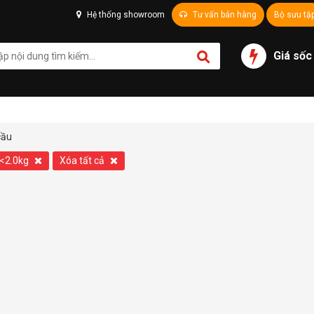
Hệ thống showroom
Tư vấn bán hàng
Bộ sưu tậ
Giá sốc
cầu
g<2.0kg
Xóa tất cả