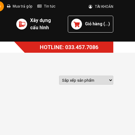
p
Mua trả góp
Tin tức
TÀI KHOẢN
Xây dựng
Giỏ hàng (
...
)
cấu hình
HOTLINE: 033.457.7086