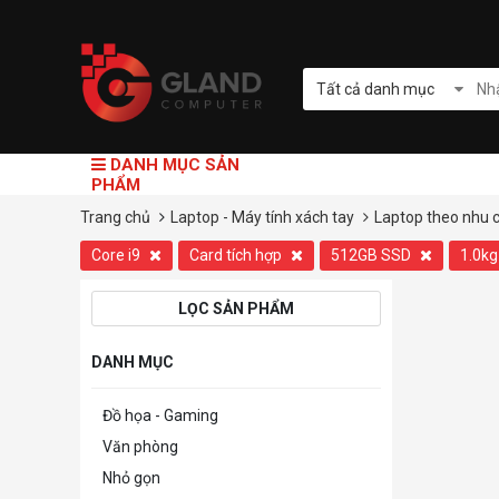
Tất cả danh mục
DANH MỤC SẢN
PHẨM
Trang chủ
Laptop - Máy tính xách tay
Laptop theo nhu 
Core i9
Card tích hợp
512GB SSD
1.0k
LỌC SẢN PHẨM
DANH MỤC
Đồ họa - Gaming
Văn phòng
Nhỏ gọn