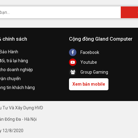
& chính sách
Cộng đồng Gland Computer
 Bảo Hành
Facebook
ổi, trả lại hàng
Youtube
cho doanh nghiệp
Group Gaming
vận chuyển
Xem bản mobile
ng tin khách hàng
ầu Tư Và Xây Dựng HVD
ận Đống Đa - Hà Nội
y 12/8/2020