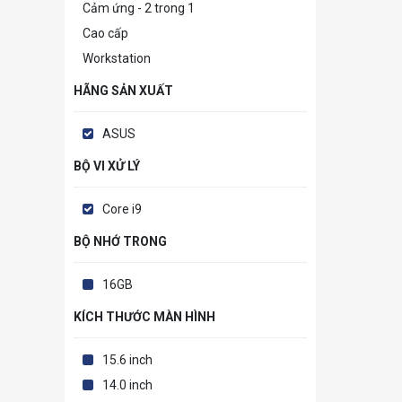
Cảm ứng - 2 trong 1
Cao cấp
Workstation
HÃNG SẢN XUẤT
ASUS
BỘ VI XỬ LÝ
Core i9
BỘ NHỚ TRONG
16GB
KÍCH THƯỚC MÀN HÌNH
15.6 inch
14.0 inch