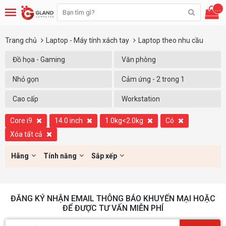
...
Trang chủ
Laptop - Máy tính xách tay
Laptop theo nhu cầu
Đồ họa - Gaming
Văn phòng
Nhỏ gọn
Cảm ứng - 2 trong 1
Cao cấp
Workstation
Core i9
14.0 inch
1.0kg<2.0kg
Có
Xóa tất cả
Hãng
Tính năng
Sắp xếp
ĐĂNG KÝ NHẬN EMAIL THÔNG BÁO KHUYẾN MẠI HOẶC
ĐỂ ĐƯỢC TƯ VẤN MIỄN PHÍ