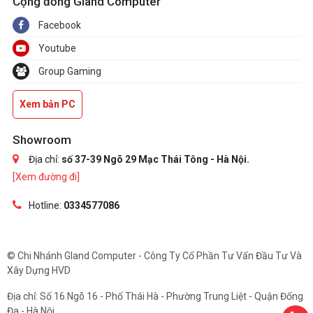
Cộng đồng Gland Computer
Facebook
Youtube
Group Gaming
Xem bản PC
Showroom
Địa chỉ:
số 37-39 Ngõ 29 Mạc Thái Tông - Hà Nội.
[Xem đường đi]
Hotline:
0334577086
© Chi Nhánh Gland Computer - Công Ty Cổ Phần Tư Vấn Đầu Tư Và
Xây Dựng HVD
Địa chỉ: Số 16 Ngõ 16 - Phố Thái Hà - Phường Trung Liệt - Quận Đống
Đa - Hà Nội