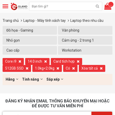
...
Trang chủ
Laptop - Máy tính xách tay
Laptop theo nhu cầu
Đồ họa - Gaming
Văn phòng
Nhỏ gọn
Cảm ứng - 2 trong 1
Cao cấp
Workstation
Core i9
14.0 inch
Card tích hợp
512GB SSD
1.0kg<2.0kg
Có
Xóa tất cả
Hãng
Tính năng
Sắp xếp
ĐĂNG KÝ NHẬN EMAIL THÔNG BÁO KHUYẾN MẠI HOẶC
ĐỂ ĐƯỢC TƯ VẤN MIỄN PHÍ