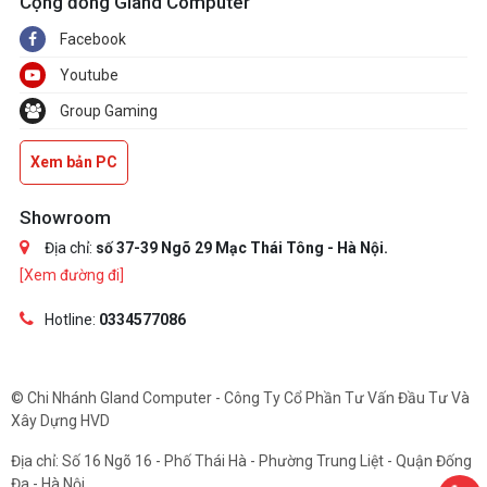
Cộng đồng Gland Computer
Facebook
Youtube
Group Gaming
Xem bản PC
Showroom
Địa chỉ:
số 37-39 Ngõ 29 Mạc Thái Tông - Hà Nội.
[Xem đường đi]
Hotline:
0334577086
© Chi Nhánh Gland Computer - Công Ty Cổ Phần Tư Vấn Đầu Tư Và
Xây Dựng HVD
Địa chỉ: Số 16 Ngõ 16 - Phố Thái Hà - Phường Trung Liệt - Quận Đống
Đa - Hà Nội