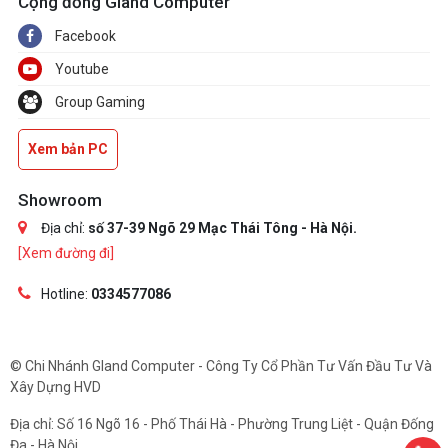
Cộng đồng Gland Computer
Facebook
Youtube
Group Gaming
Xem bản PC
Showroom
Địa chỉ:
số 37-39 Ngõ 29 Mạc Thái Tông - Hà Nội.
[Xem đường đi]
Hotline:
0334577086
© Chi Nhánh Gland Computer - Công Ty Cổ Phần Tư Vấn Đầu Tư Và
Xây Dựng HVD
Địa chỉ: Số 16 Ngõ 16 - Phố Thái Hà - Phường Trung Liệt - Quận Đống
Đa - Hà Nội