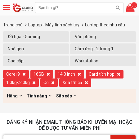
...
Trang chủ
Laptop - Máy tính xách tay
Laptop theo nhu cầu
Đồ họa - Gaming
Văn phòng
Nhỏ gọn
Cảm ứng - 2 trong 1
Cao cấp
Workstation
Core i9
16GB
14.0 inch
Card tích hợp
1.0kg<2.0kg
Có
Xóa tất cả
Hãng
Tính năng
Sắp xếp
ĐĂNG KÝ NHẬN EMAIL THÔNG BÁO KHUYẾN MẠI HOẶC
ĐỂ ĐƯỢC TƯ VẤN MIỄN PHÍ