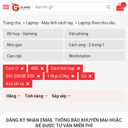
...
Trang chủ
Laptop - Máy tính xách tay
Laptop theo nhu cầu
Đồ họa - Gaming
Văn phòng
Nhỏ gọn
Cảm ứng - 2 trong 1
Cao cấp
Workstation
Core i3
4GB
Card tích hợp
240-256GB SSD
1.0kg<2.0kg
Có
Xóa tất cả
Hãng
Tính năng
Sắp xếp
ĐĂNG KÝ NHẬN EMAIL THÔNG BÁO KHUYẾN MẠI HOẶC
ĐỂ ĐƯỢC TƯ VẤN MIỄN PHÍ