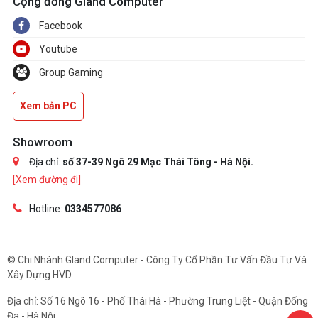
Cộng đồng Gland Computer
Facebook
Youtube
Group Gaming
Xem bản PC
Showroom
Địa chỉ:
số 37-39 Ngõ 29 Mạc Thái Tông - Hà Nội.
[Xem đường đi]
Hotline:
0334577086
© Chi Nhánh Gland Computer - Công Ty Cổ Phần Tư Vấn Đầu Tư Và
Xây Dựng HVD
Địa chỉ: Số 16 Ngõ 16 - Phố Thái Hà - Phường Trung Liệt - Quận Đống
Đa - Hà Nội