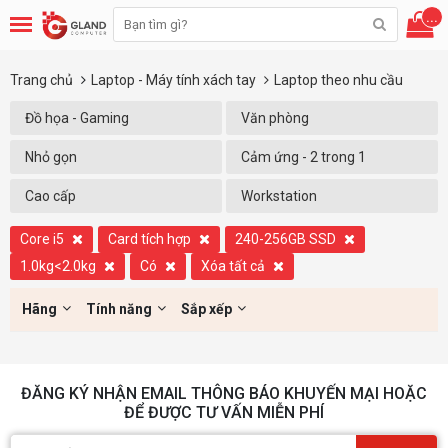
...
Trang chủ
Laptop - Máy tính xách tay
Laptop theo nhu cầu
Đồ họa - Gaming
Văn phòng
Nhỏ gọn
Cảm ứng - 2 trong 1
Cao cấp
Workstation
Core i5
Card tích hợp
240-256GB SSD
1.0kg<2.0kg
Có
Xóa tất cả
Hãng
Tính năng
Sắp xếp
ĐĂNG KÝ NHẬN EMAIL THÔNG BÁO KHUYẾN MẠI HOẶC
ĐỂ ĐƯỢC TƯ VẤN MIỄN PHÍ