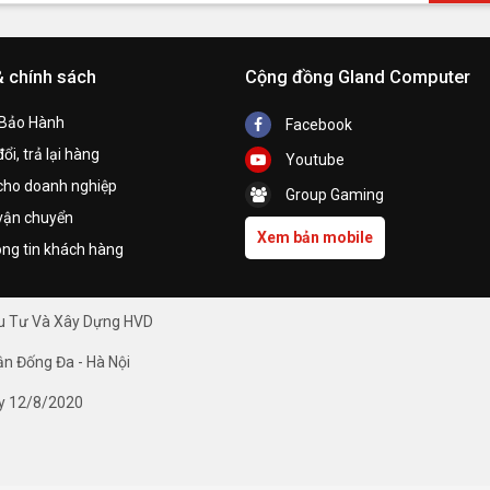
& chính sách
Cộng đồng Gland Computer
 Bảo Hành
Facebook
ổi, trả lại hàng
Youtube
cho doanh nghiệp
Group Gaming
vận chuyển
Xem bản mobile
ng tin khách hàng
ầu Tư Và Xây Dựng HVD
ận Đống Đa - Hà Nội
y 12/8/2020