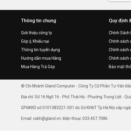
Thông tin chung
Quy định 
Giới thiệu công ty
Chính Sách
Góp ý, Khiếu nại
Chính sách đ
Thông tin tuyển dụng
Chính sách 
Hướng dẫn mua Hàng
Chính sách 
Mua Hàng Trả Góp
Bảo mật thô
© Chi Nhánh Gland Computer - Công Ty Cổ Phần Tư Vấn Đ
Địa chỉ: Số 16 Ngõ 16 - Phố Thái Hà - Phường Trung Liệt - Qu
GPĐKKD số 0101383221-001 do Sở KHĐT Tp.Hà Nội cấp ngà
Email: cskh@gland.vn. Điện thoại: 033.457.7086