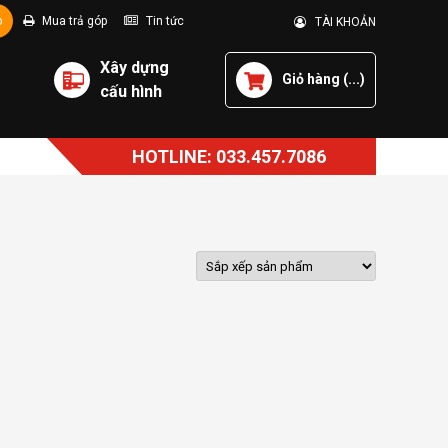
p
Mua trả góp
Tin tức
TÀI KHOẢN
Xây dựng
Giỏ hàng (
...
)
cấu hình
HOTLINE: 033.457.7086