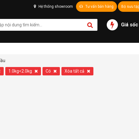
Hệ thống showroom
Tư vấn bán hàng
Bộ sưu tậ
Giá sốc
cầu
1.0kg<2.0kg
Có
Xóa tất cả