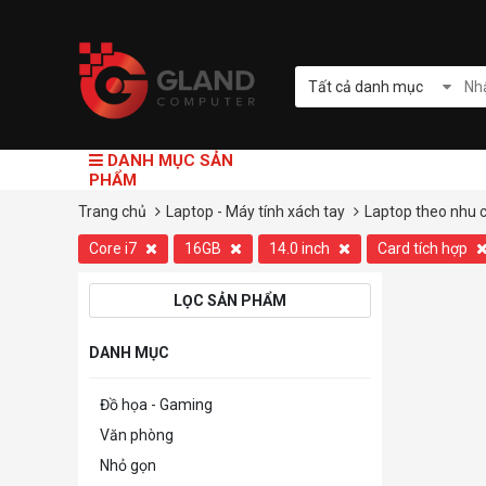
Tất cả danh mục
DANH MỤC SẢN
PHẨM
Trang chủ
Laptop - Máy tính xách tay
Laptop theo nhu 
Core i7
16GB
14.0 inch
Card tích hợp
LỌC SẢN PHẨM
DANH MỤC
Đồ họa - Gaming
Văn phòng
Nhỏ gọn