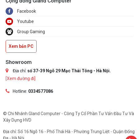
Cộng đồng Gland Computer
Facebook
Youtube
Group Gaming
Xem bản PC
Showroom
Địa chỉ:
số 37-39 Ngõ 29 Mạc Thái Tông - Hà Nội.
[Xem đường đi]
Hotline:
0334577086
© Chi Nhánh Gland Computer - Công Ty Cổ Phần Tư Vấn Đầu Tư Và
Xây Dựng HVD
Địa chỉ: Số 16 Ngõ 16 - Phố Thái Hà - Phường Trung Liệt - Quận Đống
Đa - Hà Nội