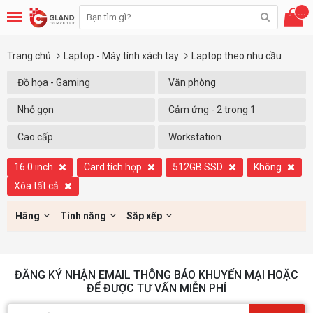
...
Trang chủ
Laptop - Máy tính xách tay
Laptop theo nhu cầu
Đồ họa - Gaming
Văn phòng
Nhỏ gọn
Cảm ứng - 2 trong 1
Cao cấp
Workstation
16.0 inch
Card tích hợp
512GB SSD
Không
Xóa tất cả
Hãng
Tính năng
Sắp xếp
ĐĂNG KÝ NHẬN EMAIL THÔNG BÁO KHUYẾN MẠI HOẶC
ĐỂ ĐƯỢC TƯ VẤN MIỄN PHÍ