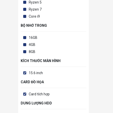
Ryzen 5
Ryzen 7
Core i9
BỘ NHỚ TRONG
16GB
4GB
8GB
KÍCH THƯỚC MÀN HÌNH
15.6 inch
CARD ĐỒ HỌA
Card tích hợp
DUNG LƯỢNG HDD