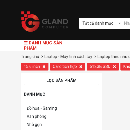
Tất cả danh mục
DANH MỤC SẢN
PHẨM
Trang chủ
Laptop - Máy tính xách tay
Laptop theo nhu 
15.6 inch
Card tích hợp
512GB SSD
Kh
LỌC SẢN PHẨM
DANH MỤC
Đồ họa - Gaming
Văn phòng
Nhỏ gọn