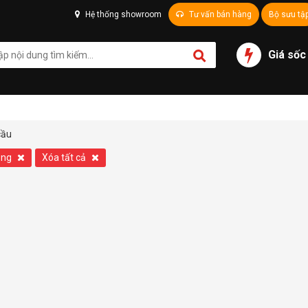
Hệ thống showroom
Tư vấn bán hàng
Bộ sưu tậ
Giá sốc
cầu
ông
Xóa tất cả