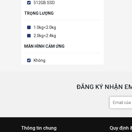
512GB SSD
TRỌNG LƯỢNG
1.0kg<2.0kg
2.0kg<2.4kg
MÀN HÌNH CẢM ỨNG
Không
ĐĂNG KÝ NHẬN EM
Thông tin chung
Quy định 