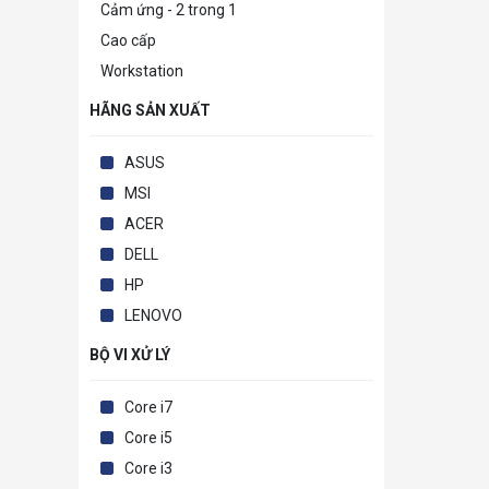
Cảm ứng - 2 trong 1
Cao cấp
Workstation
HÃNG SẢN XUẤT
ASUS
MSI
ACER
DELL
HP
LENOVO
BỘ VI XỬ LÝ
Core i7
Core i5
Core i3