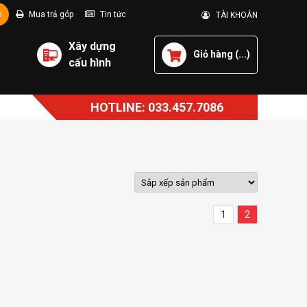
p
Mua trả góp
Tin tức
TÀI KHOẢN
Xây dựng
Giỏ hàng (
...
)
cấu hình
HOTLINE: 033.457.7086
1
2