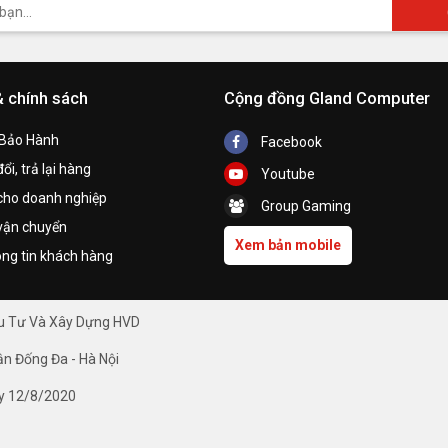
& chính sách
Cộng đồng Gland Computer
 Bảo Hành
Facebook
ổi, trả lại hàng
Youtube
cho doanh nghiệp
Group Gaming
vận chuyển
Xem bản mobile
ng tin khách hàng
ầu Tư Và Xây Dựng HVD
ận Đống Đa - Hà Nội
y 12/8/2020