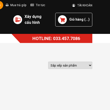
p
Mua trả góp
Tin tức
TÀI KHOẢN
Xây dựng
Giỏ hàng (
...
)
cấu hình
HOTLINE: 033.457.7086