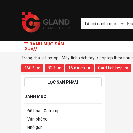
Tất cả danh mục
DANH MỤC SẢN
PHẨM
Trang chủ
Laptop - Máy tính xách tay
Laptop theo nhu 
16GB
8GB
15.6 inch
Card tích hợp
LỌC SẢN PHẨM
DANH MỤC
Đồ họa - Gaming
Văn phòng
Nhỏ gọn