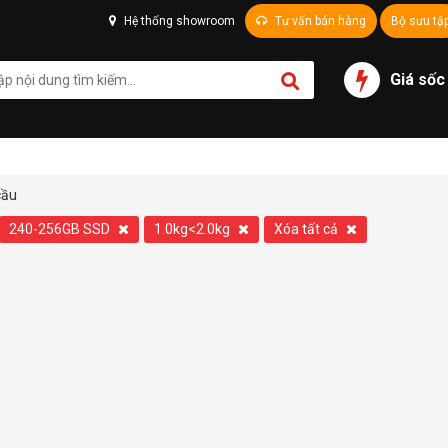
Hệ thống showroom
Tư vấn bán hàng
Bộ sưu tậ
Giá sốc
cầu
240-256GB SSD
1.0kg<2.0kg
Xóa tất cả