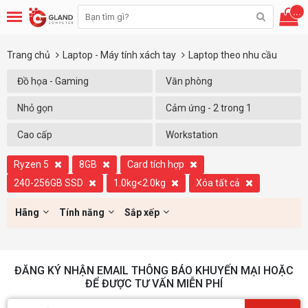
...
Trang chủ
Laptop - Máy tính xách tay
Laptop theo nhu cầu
Đồ họa - Gaming
Văn phòng
Nhỏ gọn
Cảm ứng - 2 trong 1
Cao cấp
Workstation
Ryzen 5
8GB
Card tích hợp
240-256GB SSD
1.0kg<2.0kg
Xóa tất cả
Hãng
Tính năng
Sắp xếp
ĐĂNG KÝ NHẬN EMAIL THÔNG BÁO KHUYẾN MẠI HOẶC
ĐỂ ĐƯỢC TƯ VẤN MIỄN PHÍ