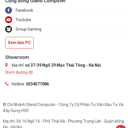
Cộng đồng Gland Computer
Facebook
Youtube
Group Gaming
Xem bản PC
Showroom
Địa chỉ:
số 37-39 Ngõ 29 Mạc Thái Tông - Hà Nội.
[Xem đường đi]
Hotline:
0334577086
© Chi Nhánh Gland Computer - Công Ty Cổ Phần Tư Vấn Đầu Tư Và
Xây Dựng HVD
Địa chỉ: Số 16 Ngõ 16 - Phố Thái Hà - Phường Trung Liệt - Quận Đống
Đa - Hà Nội