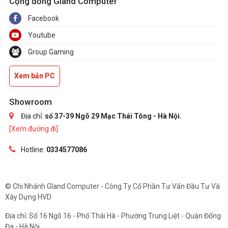
Cộng đồng Gland Computer
Facebook
Youtube
Group Gaming
Xem bản PC
Showroom
Địa chỉ:
số 37-39 Ngõ 29 Mạc Thái Tông - Hà Nội.
[Xem đường đi]
Hotline:
0334577086
© Chi Nhánh Gland Computer - Công Ty Cổ Phần Tư Vấn Đầu Tư Và
Xây Dựng HVD
Địa chỉ: Số 16 Ngõ 16 - Phố Thái Hà - Phường Trung Liệt - Quận Đống
Đa - Hà Nội