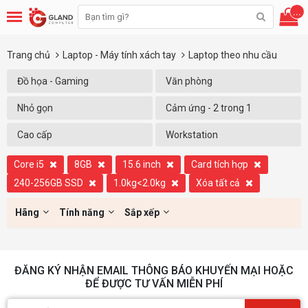
...
Trang chủ
Laptop - Máy tính xách tay
Laptop theo nhu cầu
Đồ họa - Gaming
Văn phòng
Nhỏ gọn
Cảm ứng - 2 trong 1
Cao cấp
Workstation
Core i5
8GB
15.6 inch
Card tích hợp
240-256GB SSD
1.0kg<2.0kg
Xóa tất cả
Hãng
Tính năng
Sắp xếp
ĐĂNG KÝ NHẬN EMAIL THÔNG BÁO KHUYẾN MẠI HOẶC
ĐỂ ĐƯỢC TƯ VẤN MIỄN PHÍ