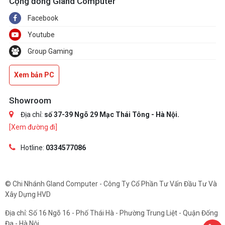
Cộng đồng Gland Computer
Facebook
Youtube
Group Gaming
Xem bản PC
Showroom
Địa chỉ:
số 37-39 Ngõ 29 Mạc Thái Tông - Hà Nội.
[Xem đường đi]
Hotline:
0334577086
© Chi Nhánh Gland Computer - Công Ty Cổ Phần Tư Vấn Đầu Tư Và
Xây Dựng HVD
Địa chỉ: Số 16 Ngõ 16 - Phố Thái Hà - Phường Trung Liệt - Quận Đống
Đa - Hà Nội