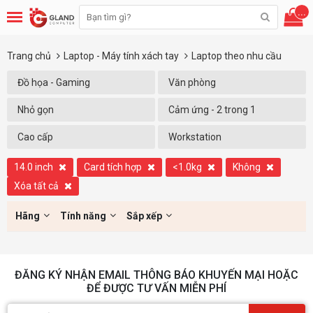
...
Trang chủ
Laptop - Máy tính xách tay
Laptop theo nhu cầu
Đồ họa - Gaming
Văn phòng
Nhỏ gọn
Cảm ứng - 2 trong 1
Cao cấp
Workstation
14.0 inch
Card tích hợp
<1.0kg
Không
Xóa tất cả
Hãng
Tính năng
Sắp xếp
ĐĂNG KÝ NHẬN EMAIL THÔNG BÁO KHUYẾN MẠI HOẶC
ĐỂ ĐƯỢC TƯ VẤN MIỄN PHÍ