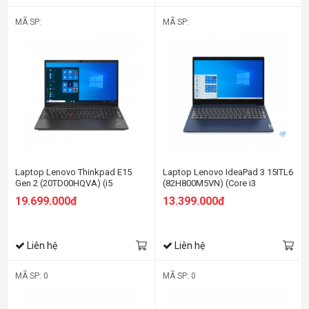
MÃ SP:
MÃ SP:
Laptop Lenovo Thinkpad E15
Laptop Lenovo IdeaPad 3 15ITL6
Gen 2 (20TD00HQVA) (i5
(82H800M5VN) (Core i3
1135G7/8GB RAM/256GB
1115G4/8GB RAM/256GB
19.699.000đ
13.399.000đ
SSD/15.6 FHD/Dos/Đen)
SSD/15.6 FHD/Win11/Xanh)
Liên hệ
Liên hệ
MÃ SP: 0
MÃ SP: 0