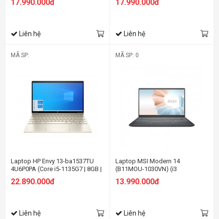
17.990.000đ
17.990.000đ
FHD | Win 10 | Vàng)
FHD/Win11/Bạc)
Liên hệ
Liên hệ
MÃ SP:
MÃ SP: 0
Laptop HP Envy 13-ba1537TU
Laptop MSI Modern 14
4U6P0PA (Core i5-1135G7 | 8GB |
(B11MOU-1030VN) (i3
256GB | Intel® Iris® Xe | 13.3 inch
1115G4/8GB
22.890.000đ
13.990.000đ
FHD | Win 11 | Vàng)
RAM/256GBSSD/14.0 inch
FHD/Win11/Xám)
Liên hệ
Liên hệ