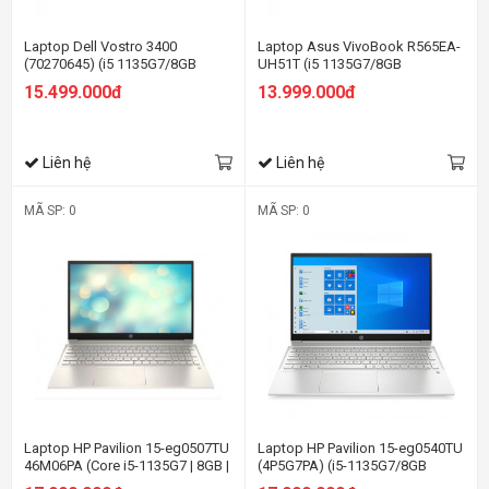
Laptop Dell Vostro 3400
Laptop Asus VivoBook R565EA-
(70270645) (i5 1135G7/8GB
UH51T (i5 1135G7/8GB
RAM/256GBSSD/14.0 inch
RAM/256GB SSD/15.6 FHD Cảm
15.499.000đ
13.999.000đ
FHD/Win11/OfficeHS21/Đen)
ứng/Win 10/Xám)
Liên hệ
Liên hệ
MÃ SP: 0
MÃ SP: 0
Laptop HP Pavilion 15-eg0507TU
Laptop HP Pavilion 15-eg0540TU
46M06PA (Core i5-1135G7 | 8GB |
(4P5G7PA) (i5-1135G7/8GB
256GB | Intel Iris Xe | 15.6 inch
RAM/256GB SSD/15.6