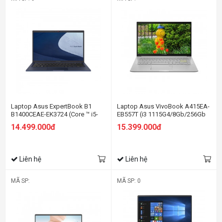
Laptop Asus ExpertBook B1
Laptop Asus VivoBook A415EA-
B1400CEAE-EK3724 (Core ™ i5-
EB557T (i3 1115G4/8Gb/256Gb
1135G7 | 8GB | 256GB | Intel Iris
SSD/14 FHD/Win 10/Bạc)
14.499.000đ
15.399.000đ
Xe | 14.0-inch FHD | Endless |
Đen)
Liên hệ
Liên hệ
MÃ SP:
MÃ SP: 0