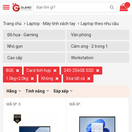
...
Trang chủ
Laptop - Máy tính xách tay
Laptop theo nhu cầu
Đồ họa - Gaming
Văn phòng
Nhỏ gọn
Cảm ứng - 2 trong 1
Cao cấp
Workstation
8GB
Card tích hợp
240-256GB SSD
1.0kg<2.0kg
Không
Xóa tất cả
Hãng
Tính năng
Sắp xếp
MÃ SP: 0
MÃ SP: