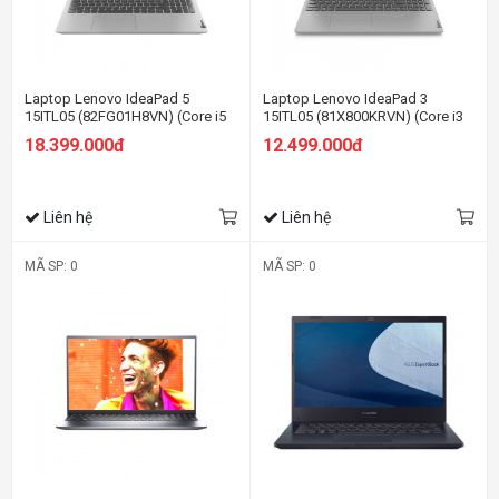
Laptop Lenovo IdeaPad 5
Laptop Lenovo IdeaPad 3
15ITL05 (82FG01H8VN) (Core i5
15ITL05 (81X800KRVN) (Core i3
1135G7/8GB RAM/256GB
1115G4/8GB RAM/256GB
18.399.000đ
12.499.000đ
SSD/15.6 FHD/Win11/Xám)
SSD/15.6 HD/Win11/Xám)
Liên hệ
Liên hệ
MÃ SP: 0
MÃ SP: 0