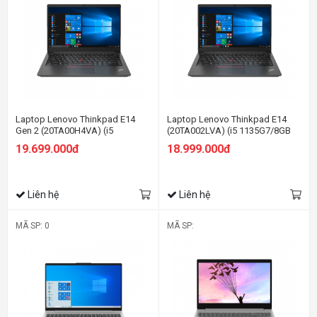
Laptop Lenovo Thinkpad E14
Laptop Lenovo Thinkpad E14
Gen 2 (20TA00H4VA) (i5
(20TA002LVA) (i5 1135G7/8GB
1135G7/8GB RAM/256GB
RAM/256GB SSD/14 FHD/Dos/
19.699.000đ
18.999.000đ
SSD/14 FHD/Non OS/Đen)
Đen)
Liên hệ
Liên hệ
MÃ SP: 0
MÃ SP: