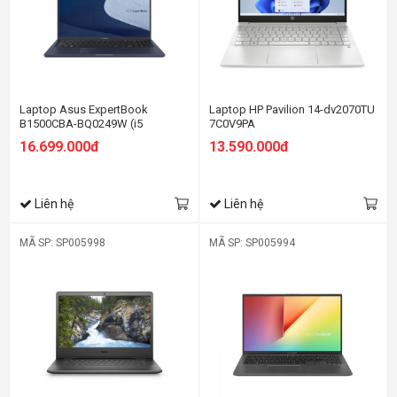
Laptop Asus ExpertBook
Laptop HP Pavilion 14-dv2070TU
B1500CBA-BQ0249W (i5
7C0V9PA
1235U/8GB RAM/512GB
16.699.000đ
13.590.000đ
SSD/15.6 FHD/Win11/Đen)
Liên hệ
Liên hệ
MÃ SP: SP005998
MÃ SP: SP005994