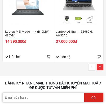
Laptop MSI Modern 14 (B10MW-
Laptop LG Gram 15Z980-G.
635VN)
AH55A5
14.390.000đ
37.000.000đ
Liên hệ
Liên hệ
1
2
ĐĂNG KÝ NHẬN EMAIL THÔNG BÁO KHUYẾN MẠI HOẶC
ĐỂ ĐƯỢC TƯ VẤN MIỄN PHÍ
Gửi