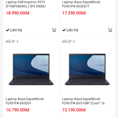
Laptop Dell Inspiron 5515
Laptop Asus ExpertBook
(P106F003ASL) (R5 5500U
P2451FA-EK0261T
8GBRAM/256GB SSD/15.6 inch
18.990.000đ
17.390.000đ
FHD/Win10+Office HS 19/Bạc)
(2021)
Liên hệ
Liên hệ
MÃ SP: 0
MÃ SP: 0
Laptop Asus ExpertBook
Laptop Asus ExpertBook
P2451FA-EK0261
P2451FA-BV3168T (Core™ i3-
10110U | 8GB | 256GB | Intel UHD
16.790.000đ
13.190.000đ
| 14.0 inch HD | Win 10 | Đen)