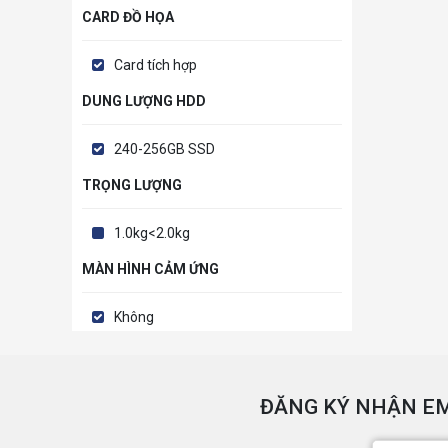
CARD ĐỒ HỌA
Card tích hợp
DUNG LƯỢNG HDD
240-256GB SSD
TRỌNG LƯỢNG
1.0kg<2.0kg
MÀN HÌNH CẢM ỨNG
Không
ĐĂNG KÝ NHẬN EM