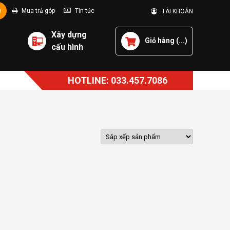
p
Mua trả góp
Tin tức
TÀI KHOẢN
Xây dựng
Giỏ hàng (
...
)
cấu hình
HOTLINE: 033.457.7086