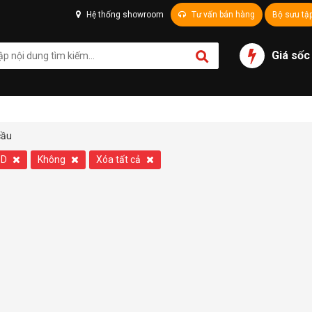
Hệ thống showroom
Tư vấn bán hàng
Bộ sưu tậ
Giá sốc
cầu
SD
Không
Xóa tất cả