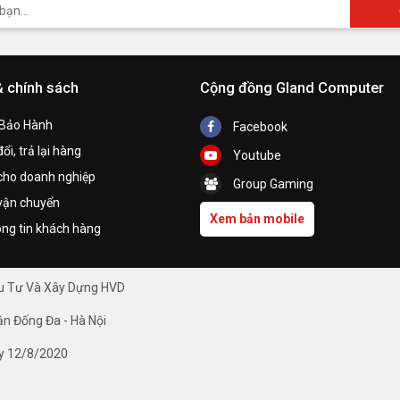
& chính sách
Cộng đồng Gland Computer
 Bảo Hành
Facebook
ổi, trả lại hàng
Youtube
cho doanh nghiệp
Group Gaming
vận chuyển
Xem bản mobile
ng tin khách hàng
ầu Tư Và Xây Dựng HVD
ận Đống Đa - Hà Nội
y 12/8/2020