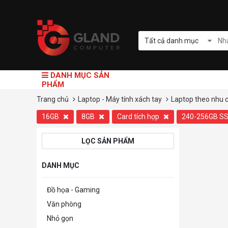
Tất cả danh mục
DANH MỤC SẢN
PHẨM
Trang chủ
Laptop - Máy tính xách tay
Laptop theo nhu 
16GB
8GB
Card tích hợp
240-256GB S
LỌC SẢN PHẨM
DANH MỤC
Đồ họa - Gaming
Văn phòng
Nhỏ gọn