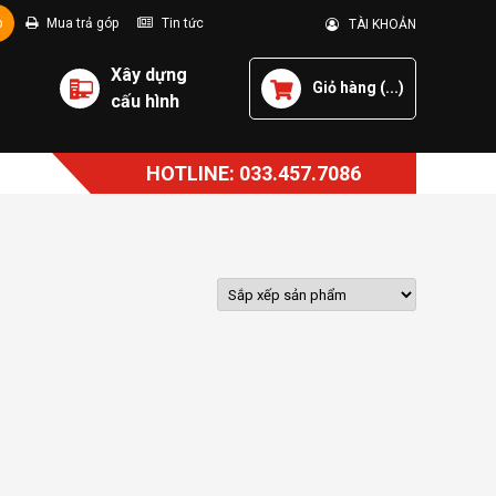
p
Mua trả góp
Tin tức
TÀI KHOẢN
Xây dựng
Giỏ hàng (
...
)
cấu hình
HOTLINE: 033.457.7086