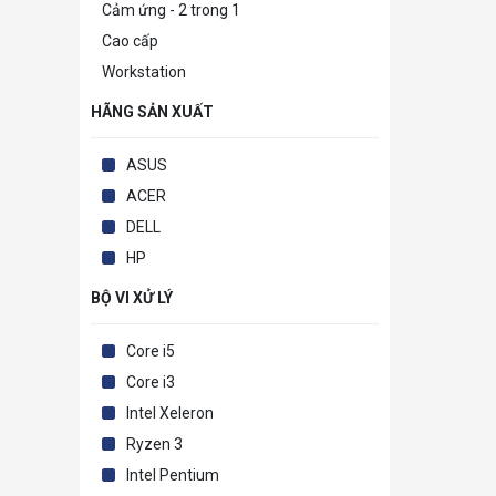
Cảm ứng - 2 trong 1
Cao cấp
Workstation
HÃNG SẢN XUẤT
ASUS
ACER
DELL
HP
BỘ VI XỬ LÝ
Core i5
Core i3
Intel Xeleron
Ryzen 3
Intel Pentium