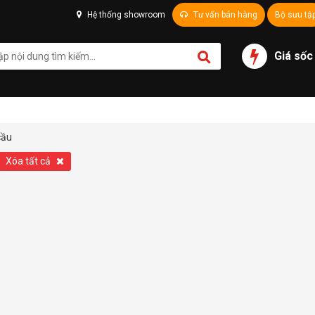
Hệ thống showroom
Tư vấn bán hàng
Bộ sưu tậ
Giá sốc
cầu
Xóa tất cả