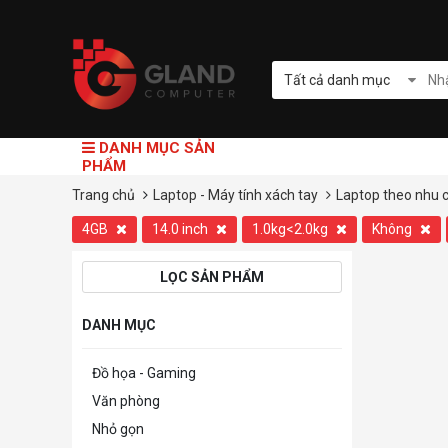
Tất cả danh mục
DANH MỤC SẢN
PHẨM
Trang chủ
Laptop - Máy tính xách tay
Laptop theo nhu 
4GB
14.0 inch
1.0kg<2.0kg
Không
LỌC SẢN PHẨM
DANH MỤC
Đồ họa - Gaming
Văn phòng
Nhỏ gọn