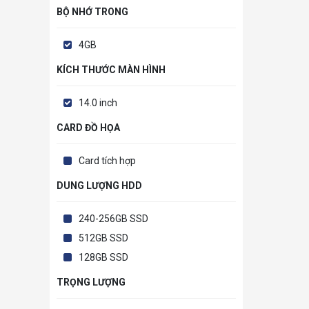
BỘ NHỚ TRONG
4GB
KÍCH THƯỚC MÀN HÌNH
14.0 inch
CARD ĐỒ HỌA
Card tích hợp
DUNG LƯỢNG HDD
240-256GB SSD
512GB SSD
128GB SSD
TRỌNG LƯỢNG