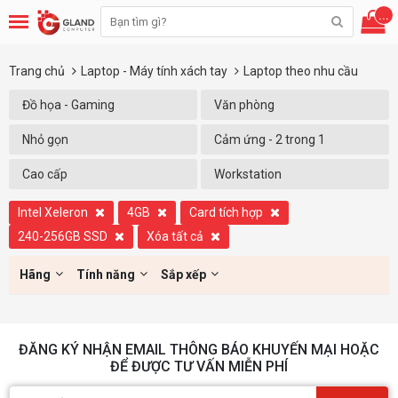
...
Trang chủ
Laptop - Máy tính xách tay
Laptop theo nhu cầu
Đồ họa - Gaming
Văn phòng
Nhỏ gọn
Cảm ứng - 2 trong 1
Cao cấp
Workstation
Intel Xeleron
4GB
Card tích hợp
240-256GB SSD
Xóa tất cả
Hãng
Tính năng
Sắp xếp
ĐĂNG KÝ NHẬN EMAIL THÔNG BÁO KHUYẾN MẠI HOẶC
ĐỂ ĐƯỢC TƯ VẤN MIỄN PHÍ