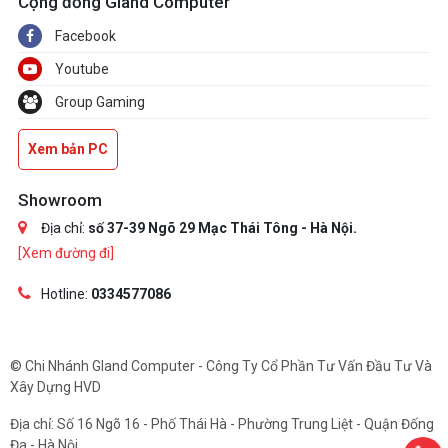
Cộng đồng Gland Computer
Facebook
Youtube
Group Gaming
Xem bản PC
Showroom
Địa chỉ:
số 37-39 Ngõ 29 Mạc Thái Tông - Hà Nội.
[Xem đường đi]
Hotline:
0334577086
© Chi Nhánh Gland Computer - Công Ty Cổ Phần Tư Vấn Đầu Tư Và
Xây Dựng HVD
Địa chỉ: Số 16 Ngõ 16 - Phố Thái Hà - Phường Trung Liệt - Quận Đống
Đa - Hà Nội