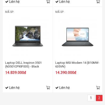
Liên hệ
Liên hệ
MÃ SP:
MÃ SP:
Laptop DELL Inspiron 3501
Laptop MSI Modern 14 (B10MW-
(N3501CP90F005) - Black
635VN)
14.839.000đ
14.390.000đ
Liên hệ
Liên hệ
1
2