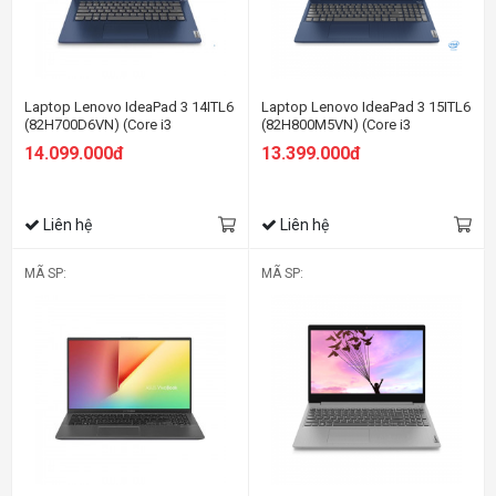
Laptop Lenovo IdeaPad 3 14ITL6
Laptop Lenovo IdeaPad 3 15ITL6
(82H700D6VN) (Core i3
(82H800M5VN) (Core i3
1115G4/8GB RAM/512GB
1115G4/8GB RAM/256GB
14.099.000đ
13.399.000đ
SSD/14 FHD/Win10/Xanh)
SSD/15.6 FHD/Win11/Xanh)
Liên hệ
Liên hệ
MÃ SP:
MÃ SP: