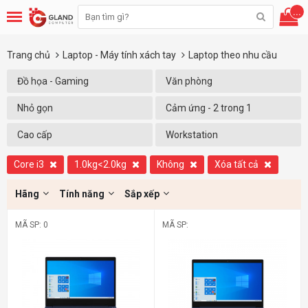
...
Trang chủ
Laptop - Máy tính xách tay
Laptop theo nhu cầu
Đồ họa - Gaming
Văn phòng
Nhỏ gọn
Cảm ứng - 2 trong 1
Cao cấp
Workstation
Core i3
1.0kg<2.0kg
Không
Xóa tất cả
Hãng
Tính năng
Sắp xếp
MÃ SP: 0
MÃ SP: