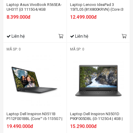
Laptop Asus VivoBook R565EA-
Laptop Lenovo IdeaPad 3
UH31T (i3 1115G4/4GB
15ITL05 (81X800KRVN) (Core i3
RAM/128GB SSD/15.6 FHD/Win
1115G4/8GB RAM/256GB
8.399.000đ
12.499.000đ
10/Xám)
SSD/15.6 HD/Win11/Xám)
Liên hệ
Liên hệ
MÃ SP: 0
MÃ SP: 0
Laptop Dell Inspiron N3511B
Laptop Dell Inspiron N3501D
P112F001BBL (Core™ i5-1135G7 |
P90F005DBL (i3-1125G4 | 4GB |
4GB | 512GB | Intel UHD | 15.6-
256GB | Intel UHD | 15.6-inch FHD
19.490.000đ
15.290.000đ
inch FHD | Win 10 | Office | Đen)
| Win 10 | Đen)