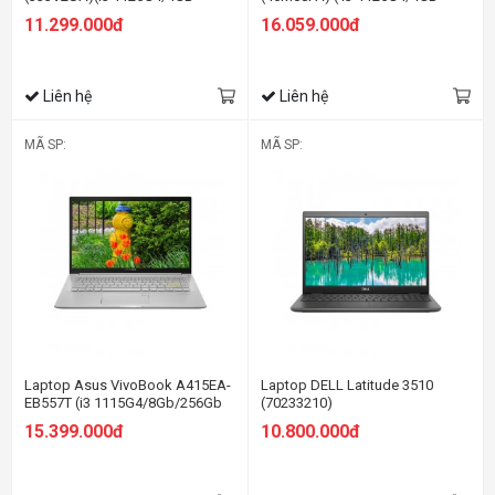
RAM/128GB SSD/14
RAM/512GB SSD/15.6
11.299.000đ
16.059.000đ
FHD/Win/Bạc)
FHD/Win10/Vàng)
Liên hệ
Liên hệ
MÃ SP:
MÃ SP:
Laptop Asus VivoBook A415EA-
Laptop DELL Latitude 3510
EB557T (i3 1115G4/8Gb/256Gb
(70233210)
SSD/14 FHD/Win 10/Bạc)
15.399.000đ
10.800.000đ