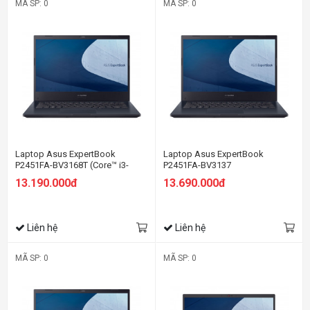
MÃ SP: 0
MÃ SP: 0
Laptop Asus ExpertBook
Laptop Asus ExpertBook
P2451FA-BV3168T (Core™ i3-
P2451FA-BV3137
10110U | 8GB | 256GB | Intel UHD
13.190.000đ
13.690.000đ
| 14.0 inch HD | Win 10 | Đen)
Liên hệ
Liên hệ
MÃ SP: 0
MÃ SP: 0