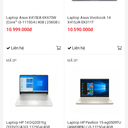
Laptop Asus X415EA-EK675W
Laptop Asus Vivobook 14
(Core™ i3-1115G4 | 4GB | 256GB |
X415JA-EK311T
Intel® UHD | 14.0-inch FHD | Win
10.999.000đ
10.590.000đ
11 | Bạc)
Liên hệ
Liên hệ
MÃ SP:
MÃ SP:
Laptop HP 14 DQ2031tg
Laptop HP Pavilion 15-eg0509TU
(333V2UA)(i3 1125G4/4GB
(46M08PA) ( i3-1125G4/4GB