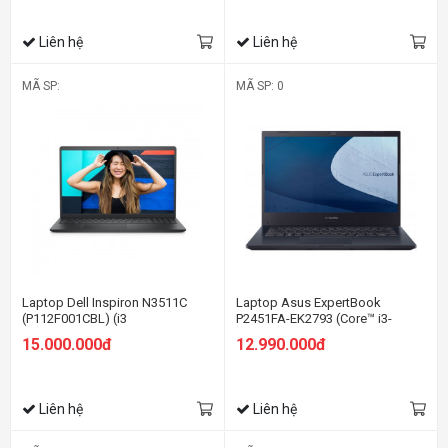
Liên hệ
Liên hệ
MÃ SP:
MÃ SP: 0
Laptop Dell Inspiron N3511C
Laptop Asus ExpertBook
(P112F001CBL) (i3
P2451FA-EK2793 (Core™ i3-
1115G4/4GBRAM/256GB
10110U | 4GB | 512GB | Intel UHD
15.000.000đ
12.990.000đ
SSD/15.6 inch
| 14.0 inch FHD | Free Dos)
FHD/Win11+OfficeHS21/Đen)
Liên hệ
Liên hệ