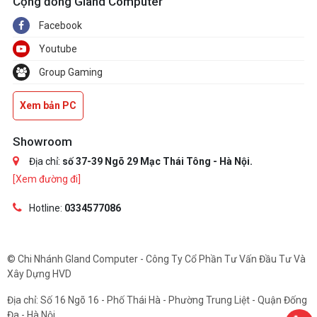
Cộng đồng Gland Computer
Facebook
Youtube
Group Gaming
Xem bản PC
Showroom
Địa chỉ:
số 37-39 Ngõ 29 Mạc Thái Tông - Hà Nội.
[Xem đường đi]
Hotline:
0334577086
© Chi Nhánh Gland Computer - Công Ty Cổ Phần Tư Vấn Đầu Tư Và
Xây Dựng HVD
Địa chỉ: Số 16 Ngõ 16 - Phố Thái Hà - Phường Trung Liệt - Quận Đống
Đa - Hà Nội