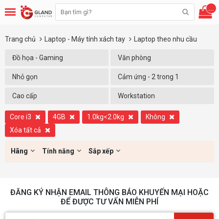
...
Trang chủ
Laptop - Máy tính xách tay
Laptop theo nhu cầu
Đồ họa - Gaming
Văn phòng
Nhỏ gọn
Cảm ứng - 2 trong 1
Cao cấp
Workstation
Core i3
4GB
1.0kg<2.0kg
Không
Xóa tất cả
Hãng
Tính năng
Sắp xếp
ĐĂNG KÝ NHẬN EMAIL THÔNG BÁO KHUYẾN MẠI HOẶC
ĐỂ ĐƯỢC TƯ VẤN MIỄN PHÍ