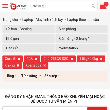
...
Trang chủ
Laptop - Máy tính xách tay
Laptop theo nhu cầu
Đồ họa - Gaming
Văn phòng
Nhỏ gọn
Cảm ứng - 2 trong 1
Cao cấp
Workstation
Core i3
4GB
240-256GB SSD
1.0kg<2.0kg
Không
Xóa tất cả
Hãng
Tính năng
Sắp xếp
ĐĂNG KÝ NHẬN EMAIL THÔNG BÁO KHUYẾN MẠI HOẶC
ĐỂ ĐƯỢC TƯ VẤN MIỄN PHÍ