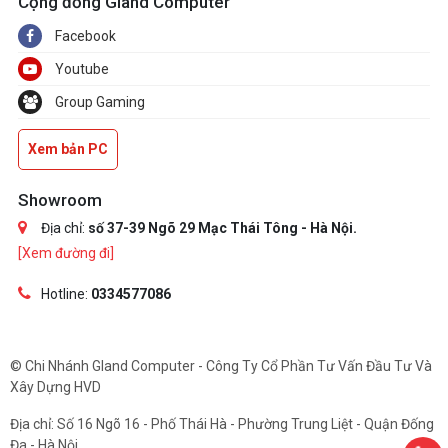
Cộng đồng Gland Computer
Facebook
Youtube
Group Gaming
Xem bản PC
Showroom
Địa chỉ:
số 37-39 Ngõ 29 Mạc Thái Tông - Hà Nội.
[Xem đường đi]
Hotline:
0334577086
© Chi Nhánh Gland Computer - Công Ty Cổ Phần Tư Vấn Đầu Tư Và
Xây Dựng HVD
Địa chỉ: Số 16 Ngõ 16 - Phố Thái Hà - Phường Trung Liệt - Quận Đống
Đa - Hà Nội