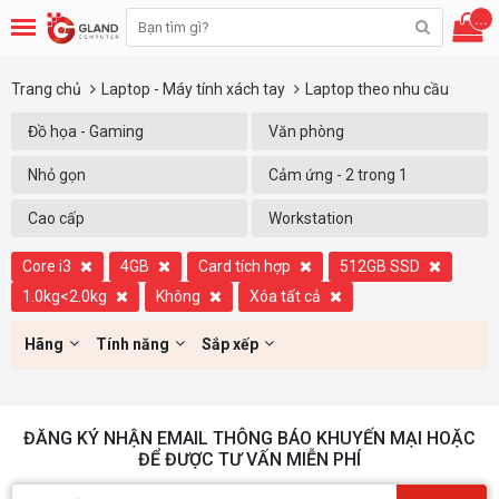
...
Trang chủ
Laptop - Máy tính xách tay
Laptop theo nhu cầu
Đồ họa - Gaming
Văn phòng
Nhỏ gọn
Cảm ứng - 2 trong 1
Cao cấp
Workstation
Core i3
4GB
Card tích hợp
512GB SSD
1.0kg<2.0kg
Không
Xóa tất cả
Hãng
Tính năng
Sắp xếp
ĐĂNG KÝ NHẬN EMAIL THÔNG BÁO KHUYẾN MẠI HOẶC
ĐỂ ĐƯỢC TƯ VẤN MIỄN PHÍ