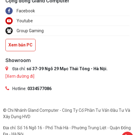
Cộng đồng Gland Computer
Facebook
Youtube
Group Gaming
Xem bản PC
Showroom
Địa chỉ:
số 37-39 Ngõ 29 Mạc Thái Tông - Hà Nội.
[Xem đường đi]
Hotline:
0334577086
© Chi Nhánh Gland Computer - Công Ty Cổ Phần Tư Vấn Đầu Tư Và
Xây Dựng HVD
Địa chỉ: Số 16 Ngõ 16 - Phố Thái Hà - Phường Trung Liệt - Quận Đống
Đa - Hà Nội