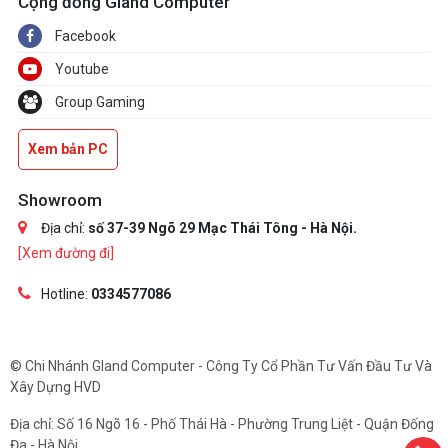
Cộng đồng Gland Computer
Facebook
Youtube
Group Gaming
Xem bản PC
Showroom
Địa chỉ:
số 37-39 Ngõ 29 Mạc Thái Tông - Hà Nội.
[Xem đường đi]
Hotline:
0334577086
© Chi Nhánh Gland Computer - Công Ty Cổ Phần Tư Vấn Đầu Tư Và
Xây Dựng HVD
Địa chỉ: Số 16 Ngõ 16 - Phố Thái Hà - Phường Trung Liệt - Quận Đống
Đa - Hà Nội