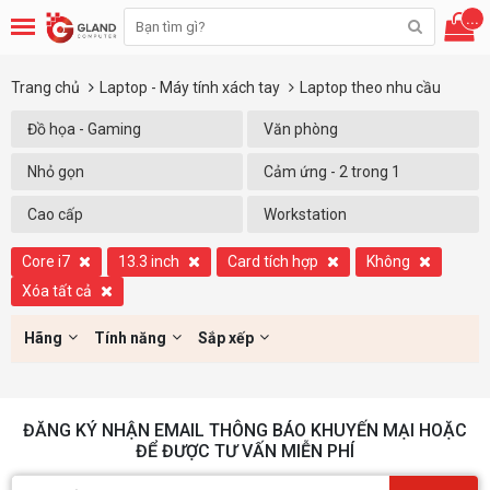
...
Trang chủ
Laptop - Máy tính xách tay
Laptop theo nhu cầu
Đồ họa - Gaming
Văn phòng
Nhỏ gọn
Cảm ứng - 2 trong 1
Cao cấp
Workstation
Core i7
13.3 inch
Card tích hợp
Không
Xóa tất cả
Hãng
Tính năng
Sắp xếp
ĐĂNG KÝ NHẬN EMAIL THÔNG BÁO KHUYẾN MẠI HOẶC
ĐỂ ĐƯỢC TƯ VẤN MIỄN PHÍ