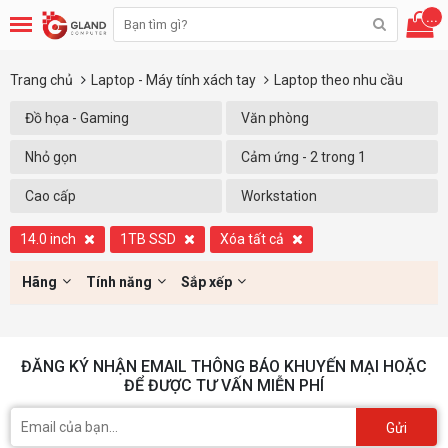
...
Trang chủ
Laptop - Máy tính xách tay
Laptop theo nhu cầu
Đồ họa - Gaming
Văn phòng
Nhỏ gọn
Cảm ứng - 2 trong 1
Cao cấp
Workstation
14.0 inch
1TB SSD
Xóa tất cả
Hãng
Tính năng
Sắp xếp
ĐĂNG KÝ NHẬN EMAIL THÔNG BÁO KHUYẾN MẠI HOẶC
ĐỂ ĐƯỢC TƯ VẤN MIỄN PHÍ
Gửi