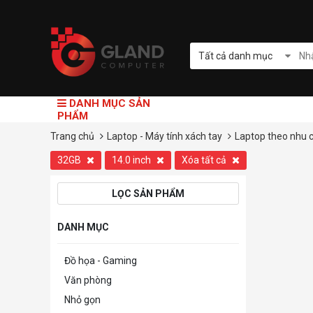
Tất cả danh mục
DANH MỤC SẢN
PHẨM
Trang chủ
Laptop - Máy tính xách tay
Laptop theo nhu 
32GB
14.0 inch
Xóa tất cả
LỌC SẢN PHẨM
DANH MỤC
Đồ họa - Gaming
Văn phòng
Nhỏ gọn