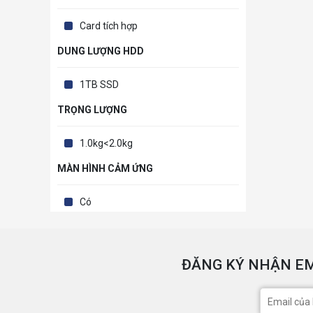
Card tích hợp
DUNG LƯỢNG HDD
1TB SSD
TRỌNG LƯỢNG
1.0kg<2.0kg
MÀN HÌNH CẢM ỨNG
Có
ĐĂNG KÝ NHẬN EM