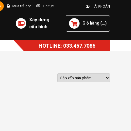
p
Mua trả góp
Tin tức
TÀI KHOẢN
Xây dựng
Giỏ hàng (
...
)
cấu hình
HOTLINE: 033.457.7086