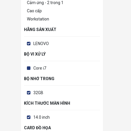
Cảm ứng - 2 trong 1
Cao cấp
Workstation
HÃNG SẢN XUẤT
LENOVO
BỘ VI XỬ LÝ
Core i7
BỘ NHỚ TRONG
32GB
KÍCH THƯỚC MÀN HÌNH
14.0 inch
CARD ĐỒ HỌA