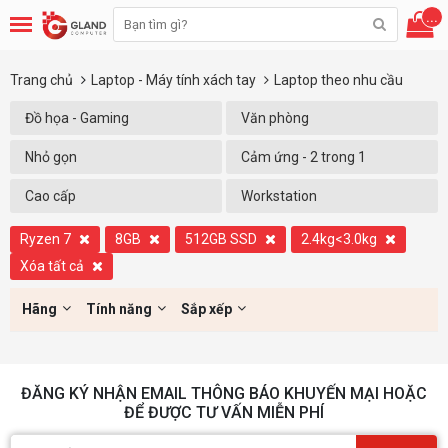
...
Trang chủ
Laptop - Máy tính xách tay
Laptop theo nhu cầu
Đồ họa - Gaming
Văn phòng
Nhỏ gọn
Cảm ứng - 2 trong 1
Cao cấp
Workstation
Ryzen 7
8GB
512GB SSD
2.4kg<3.0kg
Xóa tất cả
Hãng
Tính năng
Sắp xếp
ĐĂNG KÝ NHẬN EMAIL THÔNG BÁO KHUYẾN MẠI HOẶC
ĐỂ ĐƯỢC TƯ VẤN MIỄN PHÍ