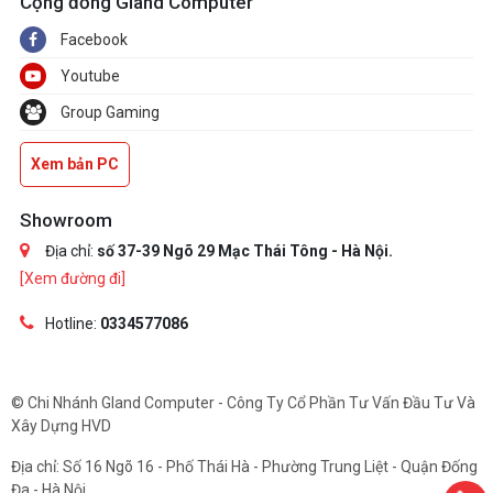
Cộng đồng Gland Computer
Facebook
Youtube
Group Gaming
Xem bản PC
Showroom
Địa chỉ:
số 37-39 Ngõ 29 Mạc Thái Tông - Hà Nội.
[Xem đường đi]
Hotline:
0334577086
© Chi Nhánh Gland Computer - Công Ty Cổ Phần Tư Vấn Đầu Tư Và
Xây Dựng HVD
Địa chỉ: Số 16 Ngõ 16 - Phố Thái Hà - Phường Trung Liệt - Quận Đống
Đa - Hà Nội