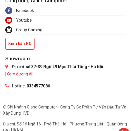
Cộng đồng Gland Computer
Facebook
Youtube
Group Gaming
Xem bản PC
Showroom
Địa chỉ:
số 37-39 Ngõ 29 Mạc Thái Tông - Hà Nội.
[Xem đường đi]
Hotline:
0334577086
© Chi Nhánh Gland Computer - Công Ty Cổ Phần Tư Vấn Đầu Tư Và
Xây Dựng HVD
Địa chỉ: Số 16 Ngõ 16 - Phố Thái Hà - Phường Trung Liệt - Quận Đống
Đa - Hà Nội