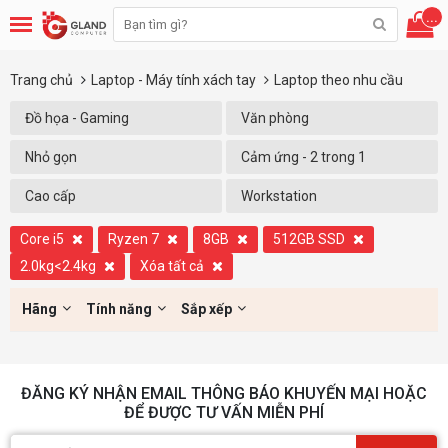
...
Trang chủ
Laptop - Máy tính xách tay
Laptop theo nhu cầu
Đồ họa - Gaming
Văn phòng
Nhỏ gọn
Cảm ứng - 2 trong 1
Cao cấp
Workstation
Core i5
Ryzen 7
8GB
512GB SSD
2.0kg<2.4kg
Xóa tất cả
Hãng
Tính năng
Sắp xếp
ĐĂNG KÝ NHẬN EMAIL THÔNG BÁO KHUYẾN MẠI HOẶC
ĐỂ ĐƯỢC TƯ VẤN MIỄN PHÍ