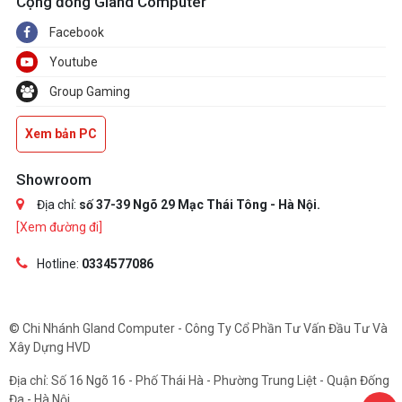
Cộng đồng Gland Computer
Facebook
Youtube
Group Gaming
Xem bản PC
Showroom
Địa chỉ:
số 37-39 Ngõ 29 Mạc Thái Tông - Hà Nội.
[Xem đường đi]
Hotline:
0334577086
© Chi Nhánh Gland Computer - Công Ty Cổ Phần Tư Vấn Đầu Tư Và
Xây Dựng HVD
Địa chỉ: Số 16 Ngõ 16 - Phố Thái Hà - Phường Trung Liệt - Quận Đống
Đa - Hà Nội