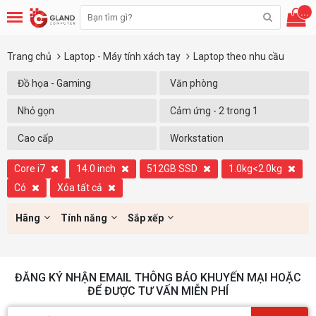
...
Trang chủ
Laptop - Máy tính xách tay
Laptop theo nhu cầu
Đồ họa - Gaming
Văn phòng
Nhỏ gọn
Cảm ứng - 2 trong 1
Cao cấp
Workstation
Core i7
14.0 inch
512GB SSD
1.0kg<2.0kg
Có
Xóa tất cả
Hãng
Tính năng
Sắp xếp
ĐĂNG KÝ NHẬN EMAIL THÔNG BÁO KHUYẾN MẠI HOẶC
ĐỂ ĐƯỢC TƯ VẤN MIỄN PHÍ