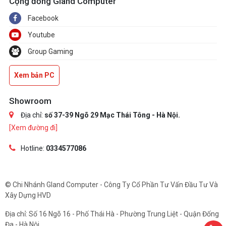
Cộng đồng Gland Computer
Facebook
Youtube
Group Gaming
Xem bản PC
Showroom
Địa chỉ:
số 37-39 Ngõ 29 Mạc Thái Tông - Hà Nội.
[Xem đường đi]
Hotline:
0334577086
© Chi Nhánh Gland Computer - Công Ty Cổ Phần Tư Vấn Đầu Tư Và
Xây Dựng HVD
Địa chỉ: Số 16 Ngõ 16 - Phố Thái Hà - Phường Trung Liệt - Quận Đống
Đa - Hà Nội