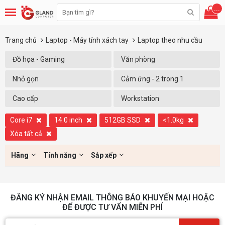
...
Trang chủ
Laptop - Máy tính xách tay
Laptop theo nhu cầu
Đồ họa - Gaming
Văn phòng
Nhỏ gọn
Cảm ứng - 2 trong 1
Cao cấp
Workstation
Core i7
14.0 inch
512GB SSD
<1.0kg
Xóa tất cả
Hãng
Tính năng
Sắp xếp
ĐĂNG KÝ NHẬN EMAIL THÔNG BÁO KHUYẾN MẠI HOẶC
ĐỂ ĐƯỢC TƯ VẤN MIỄN PHÍ