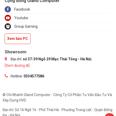
Cộng đồng Gland Computer
Facebook
Youtube
Group Gaming
Xem bản PC
Showroom
Địa chỉ:
số 37-39 Ngõ 29 Mạc Thái Tông - Hà Nội.
[Xem đường đi]
Hotline:
0334577086
© Chi Nhánh Gland Computer - Công Ty Cổ Phần Tư Vấn Đầu Tư Và
Xây Dựng HVD
Địa chỉ: Số 16 Ngõ 16 - Phố Thái Hà - Phường Trung Liệt - Quận Đống
Đa - Hà Nội