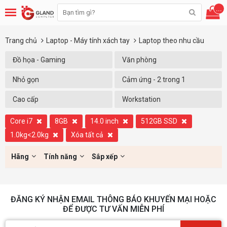
...
Trang chủ
Laptop - Máy tính xách tay
Laptop theo nhu cầu
Đồ họa - Gaming
Văn phòng
Nhỏ gọn
Cảm ứng - 2 trong 1
Cao cấp
Workstation
Core i7
8GB
14.0 inch
512GB SSD
1.0kg<2.0kg
Xóa tất cả
Hãng
Tính năng
Sắp xếp
ĐĂNG KÝ NHẬN EMAIL THÔNG BÁO KHUYẾN MẠI HOẶC
ĐỂ ĐƯỢC TƯ VẤN MIỄN PHÍ