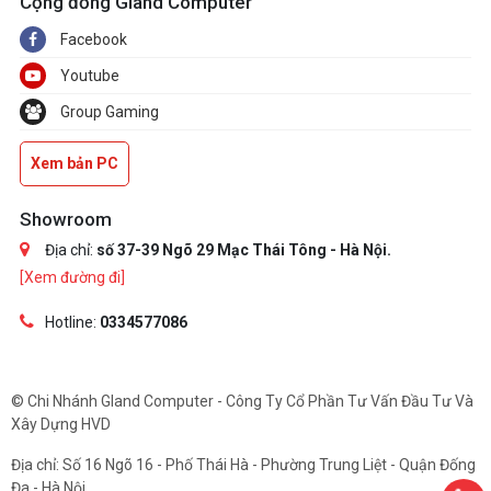
Cộng đồng Gland Computer
Facebook
Youtube
Group Gaming
Xem bản PC
Showroom
Địa chỉ:
số 37-39 Ngõ 29 Mạc Thái Tông - Hà Nội.
[Xem đường đi]
Hotline:
0334577086
© Chi Nhánh Gland Computer - Công Ty Cổ Phần Tư Vấn Đầu Tư Và
Xây Dựng HVD
Địa chỉ: Số 16 Ngõ 16 - Phố Thái Hà - Phường Trung Liệt - Quận Đống
Đa - Hà Nội