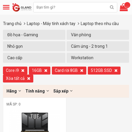
...
Trang chủ
Laptop - Máy tính xách tay
Laptop theo nhu cầu
Đồ họa - Gaming
Văn phòng
Nhỏ gọn
Cảm ứng - 2 trong 1
Cao cấp
Workstation
Core i9
16GB
Card rời 8GB
512GB SSD
Xóa tất cả
Hãng
Tính năng
Sắp xếp
MÃ SP: 0