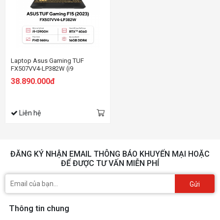
Laptop Asus Gaming TUF
FX507VV4-LP382W (i9
13900H/16GB RAM/512GB
38.890.000đ
SSD/15.6 FHD 144hz/RTX 4060
8GB/Win11/Xám)
Liên hệ
ĐĂNG KÝ NHẬN EMAIL THÔNG BÁO KHUYẾN MẠI HOẶC
ĐỂ ĐƯỢC TƯ VẤN MIỄN PHÍ
Gửi
Thông tin chung