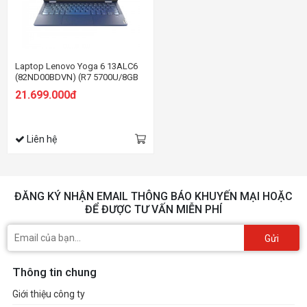
Laptop Lenovo Yoga 6 13ALC6
(82ND00BDVN) (R7 5700U/8GB
RAM/512GB SSD/13.3
21.699.000đ
FHD/Win11/Xanh)
Liên hệ
ĐĂNG KÝ NHẬN EMAIL THÔNG BÁO KHUYẾN MẠI HOẶC
ĐỂ ĐƯỢC TƯ VẤN MIỄN PHÍ
Gửi
Thông tin chung
Giới thiệu công ty