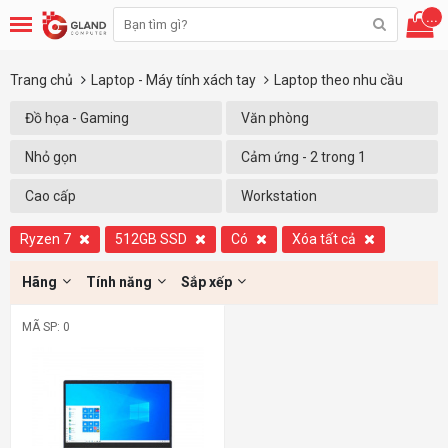
...
Trang chủ
Laptop - Máy tính xách tay
Laptop theo nhu cầu
Đồ họa - Gaming
Văn phòng
Nhỏ gọn
Cảm ứng - 2 trong 1
Cao cấp
Workstation
Ryzen 7
512GB SSD
Có
Xóa tất cả
Hãng
Tính năng
Sắp xếp
MÃ SP: 0