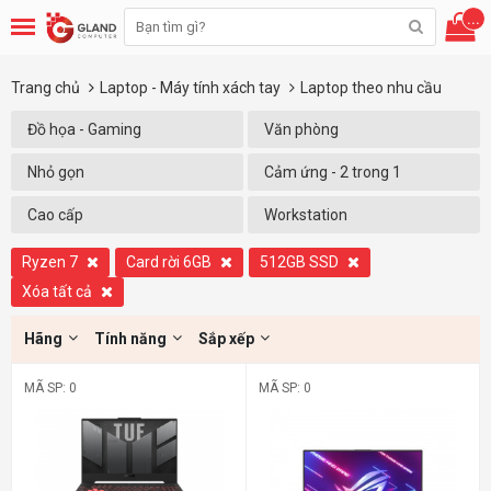
...
Trang chủ
Laptop - Máy tính xách tay
Laptop theo nhu cầu
Đồ họa - Gaming
Văn phòng
Nhỏ gọn
Cảm ứng - 2 trong 1
Cao cấp
Workstation
Ryzen 7
Card rời 6GB
512GB SSD
Xóa tất cả
Hãng
Tính năng
Sắp xếp
MÃ SP: 0
MÃ SP: 0