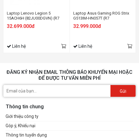
Laptop Lenovo Legion 5
Laptop Asus Gaming ROG Strix
15ACH6H (82JU00DGVN) (R7
G513IM-HN057T (R7
5800H/8GB RAM/512GB
4800H/16GB RAM/512GB
32.699.000đ
32.999.000đ
SSD/15.6FHD 165Hz/RTX3060
SSD/15.6 FHD 144hz/RTX3060
6GB/Win/Trắng)
6GB/Win10/Xám)
Liên hệ
Liên hệ
ĐĂNG KÝ NHẬN EMAIL THÔNG BÁO KHUYẾN MẠI HOẶC
ĐỂ ĐƯỢC TƯ VẤN MIỄN PHÍ
Gửi
Thông tin chung
Giới thiệu công ty
Góp ý, Khiếu nại
Thông tin tuyển dụng