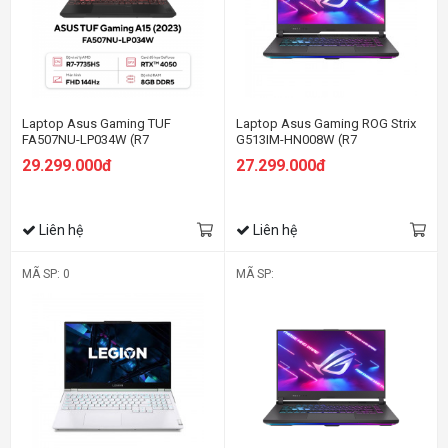
Laptop Asus Gaming TUF
Laptop Asus Gaming ROG Strix
FA507NU-LP034W (R7
G513IM-HN008W (R7
7735HS/8GB RAM/512GB
4800H/16GB RAM/512GB
29.299.000đ
27.299.000đ
SSD/15.6 FHD 144hz/RTX 4050
SSD/15.6 FHD 144hz/RTX 3060
6GB/Win11/Xám)
6GB/Win11/Xám)
Liên hệ
Liên hệ
MÃ SP: 0
MÃ SP: