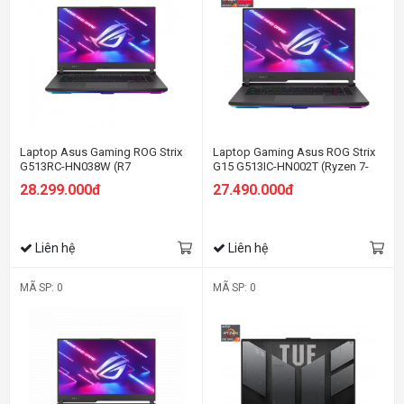
Laptop Asus Gaming ROG Strix
Laptop Gaming Asus ROG Strix
G513RC-HN038W (R7
G15 G513IC-HN002T (Ryzen 7-
6800H/8GB RAM/512GB
4800H | 8GB | 512GB | RTX 3050
28.299.000đ
27.490.000đ
SSD/15.6 FHD/RTX 3050
4GB | 15.6 inch FHD | Win 10 |
4GB/Win11/Xám)
Xám)
Liên hệ
Liên hệ
MÃ SP: 0
MÃ SP: 0