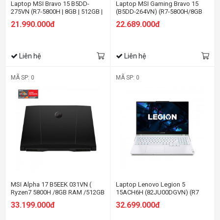
Laptop MSI Bravo 15 B5DD-
Laptop MSI Gaming Bravo 15
275VN (R7-5800H | 8GB | 512GB |
(B5DD-264VN) (R7-5800H/8GB
Radeon™ RX5500M 4GB | 15.6'
RAM/512GB SSD/RX5500M
21.990.000đ
22.689.000đ
FHD | Win 11)
4GB/15.6 inch FHD/Win 11/Đen)
(2021)
Liên hệ
Liên hệ
MÃ SP: 0
MÃ SP: 0
MSI Alpha 17 B5EEK 031VN (
Laptop Lenovo Legion 5
Ryzen7 5800H /8GB RAM /512GB
15ACH6H (82JU00DGVN) (R7
SSD/ RX6600M 8GB/ 17.3"
5800H/8GB RAM/512GB
33.199.000đ
32.699.000đ
144Hz 100% sRGB /Win11 Home
SSD/15.6FHD 165Hz/RTX3060
)
6GB/Win/Trắng)