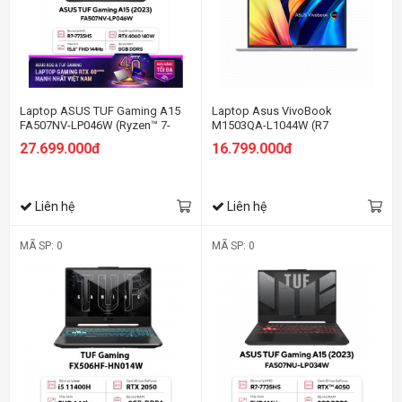
Laptop ASUS TUF Gaming A15
Laptop Asus VivoBook
FA507NV-LP046W (Ryzen™ 7-
M1503QA-L1044W (R7
7735HS | 8GB | 512GB | RTX™
5800H/8GB RAM/512GB
27.699.000đ
16.799.000đ
4060 8GB | 15.6-inch FHD 144Hz |
SSD/15.6 FHD Oled/Win11/Bạc)
Win 11| Jaeger Gray)
Liên hệ
Liên hệ
MÃ SP: 0
MÃ SP: 0