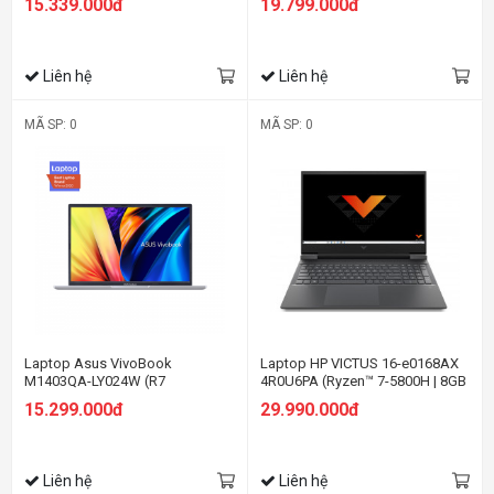
15.339.000đ
19.799.000đ
FHD/Win11/Bạc)
144hz/RTX 3050
4GB/Win11/Xám)
Liên hệ
Liên hệ
MÃ SP: 0
MÃ SP: 0
Laptop Asus VivoBook
Laptop HP VICTUS 16-e0168AX
M1403QA-LY024W (R7
4R0U6PA (Ryzen™ 7-5800H | 8GB
5800H/8GB RAM/512GB SSD/14
| 512GB | RTX 3050 Ti 4GB | 16.1
15.299.000đ
29.990.000đ
FHD/Win11/Bạc)
FHD | Win 10 | Đen)
Liên hệ
Liên hệ