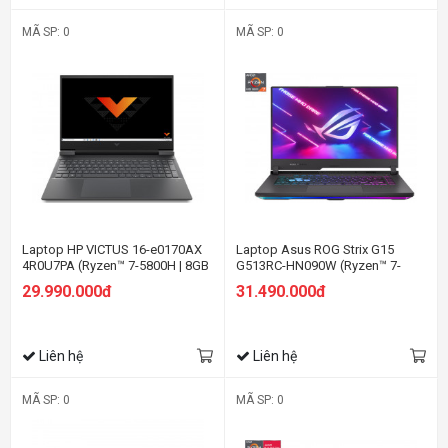
MÃ SP: 0
MÃ SP: 0
Laptop HP VICTUS 16-e0170AX
Laptop Asus ROG Strix G15
4R0U7PA (Ryzen™ 7-5800H | 8GB
G513RC-HN090W (Ryzen™ 7-
| 512GB | RTX™ 3050ti 4GB | 16.1
6800H | 8GB | 512GB | RTX™ 3050
29.990.000đ
31.490.000đ
inch FHD | Win 11 | Đen)
4GB | 15.6-inch FHD | Win 11 |
Electro Punk)
Liên hệ
Liên hệ
MÃ SP: 0
MÃ SP: 0