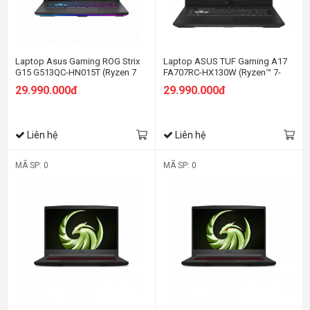
Laptop Asus Gaming ROG Strix
Laptop ASUS TUF Gaming A17
G15 G513QC-HN015T (Ryzen 7
FA707RC-HX130W (Ryzen™ 7-
5800H/8GB RAM/512GB
6800H | 8GB | 512GB | RTX™ 3050
29.990.000đ
29.990.000đ
SSD/15.6 FHD 144hz/RTX 3050
4GB | 17.3-inch FHD | Win 11 |
4GB/Win10/Xám)
Jaeger Gray)
Liên hệ
Liên hệ
MÃ SP: 0
MÃ SP: 0