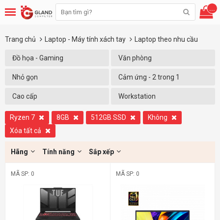
...
Trang chủ
Laptop - Máy tính xách tay
Laptop theo nhu cầu
Đồ họa - Gaming
Văn phòng
Nhỏ gọn
Cảm ứng - 2 trong 1
Cao cấp
Workstation
Ryzen 7
8GB
512GB SSD
Không
Xóa tất cả
Hãng
Tính năng
Sắp xếp
MÃ SP: 0
MÃ SP: 0