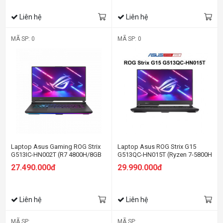
Liên hệ
Liên hệ
MÃ SP: 0
MÃ SP: 0
Laptop Asus Gaming ROG Strix
Laptop Asus ROG Strix G15
G513IC-HN002T (R7 4800H/8GB
G513QC-HN015T (Ryzen 7-5800H
RAM/512GB SSD/15.6 FHD/RTX
| 8GB | 512GB | RTX 3050 4GB |
27.490.000đ
29.990.000đ
3050 4GB/Win10/Xám)
15.6 inch FHD | Win 10 | Xám)
Liên hệ
Liên hệ
MÃ SP:
MÃ SP: