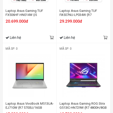
Laptop Asus Gaming TUF
Laptop Asus Gaming TUF
FX506HF-HN014W (i5
FA507NU-LP034W (R7
11400H/8GB RAM/512GB
7735HS/8GB RAM/512GB
20.699.000đ
29.299.000đ
SSD/15.6 FHD 144hz/RTX 2050
SSD/15.6 FHD 144hz/RTX 4050
4GB/Win11/Xám)
6GB/Win11/Xám)
Liên hệ
Liên hệ
MÃ SP: 0
MÃ SP: 0
Laptop Asus VivoBook M513UA-
Laptop Asus Gaming ROG Strix
EJ710W (R7 5700U/16GB
G513IC-HN729W (R7 4800H/8GB
RAM/512GB SSD/15.6
RAM/512GB SSD/15.6 FHD