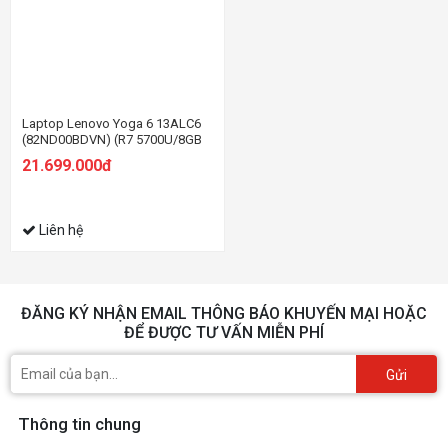
Laptop Lenovo Yoga 6 13ALC6
(82ND00BDVN) (R7 5700U/8GB
RAM/512GB SSD/13.3
21.699.000đ
FHD/Win11/Xanh)
Liên hệ
ĐĂNG KÝ NHẬN EMAIL THÔNG BÁO KHUYẾN MẠI HOẶC
ĐỂ ĐƯỢC TƯ VẤN MIỄN PHÍ
Gửi
Thông tin chung