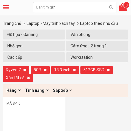
0
Trang chủ
Laptop - Máy tính xách tay
Laptop theo nhu cầu
Đồ họa - Gaming
Văn phòng
Nhỏ gọn
Cảm ứng - 2 trong 1
Cao cấp
Workstation
Ryzen 7
8GB
13.3 inch
512GB SSD
Xóa tất cả
Hãng
Tính năng
Sắp xếp
MÃ SP: 0