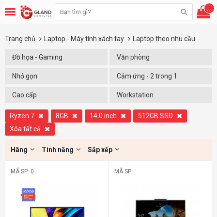
...
Trang chủ
Laptop - Máy tính xách tay
Laptop theo nhu cầu
Đồ họa - Gaming
Văn phòng
Nhỏ gọn
Cảm ứng - 2 trong 1
Cao cấp
Workstation
Ryzen 7
8GB
14.0 inch
512GB SSD
Xóa tất cả
Hãng
Tính năng
Sắp xếp
MÃ SP: 0
MÃ SP: