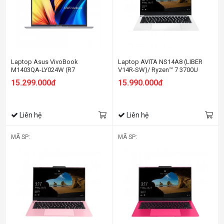
Laptop Asus VivoBook
Laptop AVITA NS14A8 (LIBER
M1403QA-LY024W (R7
V14R-SW)/ Ryzen™ 7 3700U
5800H/8GB RAM/512GB SSD/14
15.299.000đ
15.990.000đ
FHD/Win11/Bạc)
Liên hệ
Liên hệ
MÃ SP:
MÃ SP: