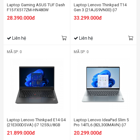
Laptop Gaming ASUS TUF Dash
Laptop Lenovo Thinkpad T14
F15 FX517ZM-HN480W
Gen 3 (21AJS9VN00) (i7
1255U/16GB RAM/512GB
28.390.000đ
33.299.000đ
SSD/14 WUXGA/Dos/Đen)
Liên hệ
Liên hệ
MÃ SP: 0
MÃ SP: 0
Laptop Lenovo Thinkpad E14 G4
Laptop Lenovo IdeaPad Slim 5
(21E300DSVA) (i7 1255U/8GB
Pro 14ITL6 (82L300MAVN) (i7
RAM/512GB SSD/14.0 FHD/Dos/
1195G7/16GB RAM/512GB
21.899.000đ
20.299.000đ
Đen)
SSD/14 2.2K/Win11/Xám)