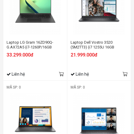
Laptop LG Gram 16ZD90Q-
Laptop Dell Vostro 3520
G.AX72A5 (i7-1260P/16GB
(5M2TT3) (i7 1255U 16GB
RAM/256GB SSD/16.0 inch
RAM/512GB SSD/15.6 inch
33.299.000đ
21.999.000đ
WQXGA/Dos/Đen) (2022)
FHD/Win11/OfficeHS21/Xám)
Liên hệ
Liên hệ
MÃ SP: 0
MÃ SP: 0