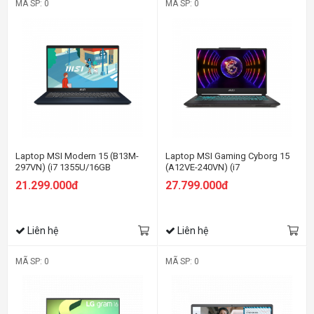
MÃ SP: 0
MÃ SP: 0
Laptop MSI Modern 15 (B13M-
Laptop MSI Gaming Cyborg 15
297VN) (i7 1355U/16GB
(A12VE-240VN) (i7
RAM/512GB SSD/15.6 inch
12650H/8GB/512GB
21.299.000đ
27.799.000đ
FHD/Win11/Đen)
SSD/RTX4050 6GB/15.6FHD
144Hz/Win11/Đen)
Liên hệ
Liên hệ
MÃ SP: 0
MÃ SP: 0