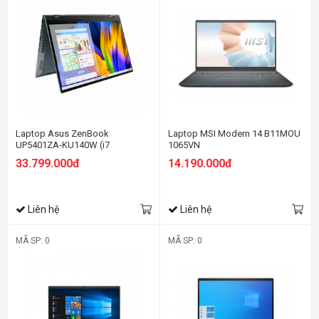
Laptop Asus ZenBook
Laptop MSI Modern 14 B11MOU
UP5401ZA-KU140W (i7
1065VN
12700H/16GB RAM/1TB SSD/14
33.799.000đ
14.190.000đ
4K Oled Cảm
ứng/Win11/Bút/Cáp/Túi/Xám)
Liên hệ
Liên hệ
MÃ SP: 0
MÃ SP: 0