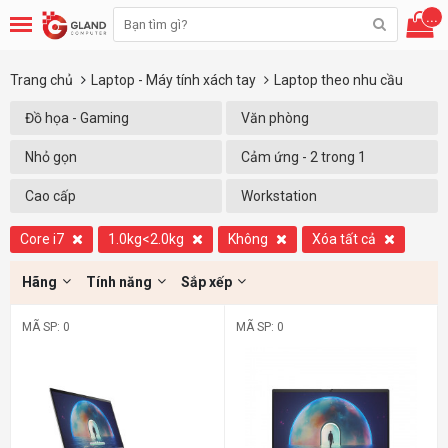
...
Trang chủ
Laptop - Máy tính xách tay
Laptop theo nhu cầu
Đồ họa - Gaming
Văn phòng
Nhỏ gọn
Cảm ứng - 2 trong 1
Cao cấp
Workstation
Core i7
1.0kg<2.0kg
Không
Xóa tất cả
Hãng
Tính năng
Sắp xếp
MÃ SP: 0
MÃ SP: 0