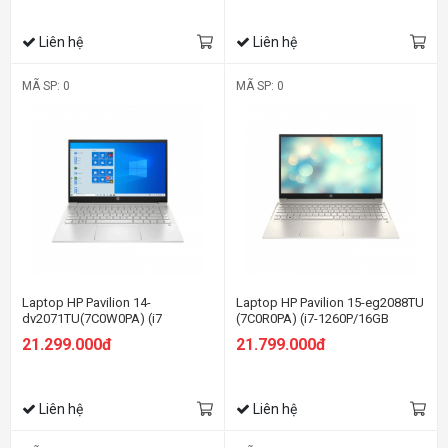
Liên hệ
Liên hệ
MÃ SP: 0
MÃ SP: 0
Laptop HP Pavilion 14-
Laptop HP Pavilion 15-eg2088TU
dv2071TU(7C0W0PA) (i7
(7C0R0PA) (i7-1260P/16GB
1255U/16GB RAM/512GB
RAM/512GB SSD/15.6
21.299.000đ
21.799.000đ
SSD/14 FHD/Win11/Bạc)
FHD/Win11/Vàng)
Liên hệ
Liên hệ