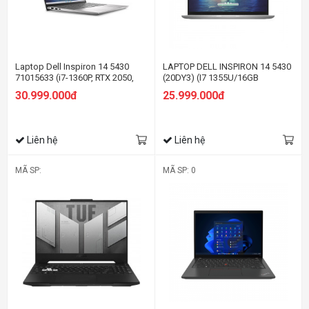
Laptop Dell Inspiron 14 5430
LAPTOP DELL INSPIRON 14 5430
71015633 (i7-1360P, RTX 2050,
(20DY3) (I7 1355U/16GB
Ram 16GB LPDDR5, SSD 1TB, 14
RAM/512GB SSD/14.0 INCH
30.999.000đ
25.999.000đ
Inch 2.5K WVA, Win11/Office HS
FHD+/WIN11/OFFICE
21)
HS21/BẠC/VỎ NHÔM)
Liên hệ
Liên hệ
MÃ SP:
MÃ SP: 0