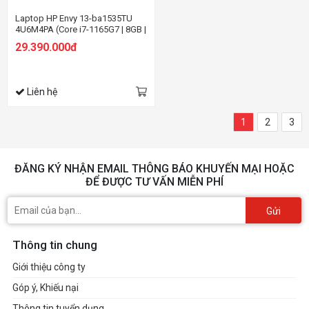
Laptop HP Envy 13-ba1535TU
4U6M4PA (Core i7-1165G7 | 8GB |
512GB | Intel® Iris® Xe | 13.3 inch
29.390.000đ
FHD | Win 10 | Vàng)
Liên hệ
1
2
3
ĐĂNG KÝ NHẬN EMAIL THÔNG BÁO KHUYẾN MẠI HOẶC
ĐỂ ĐƯỢC TƯ VẤN MIỄN PHÍ
Gửi
Thông tin chung
Giới thiệu công ty
Góp ý, Khiếu nại
Thông tin tuyển dụng