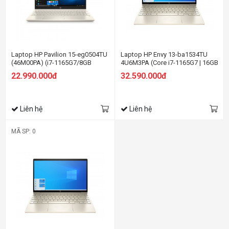
Laptop HP Pavilion 15-eg0504TU
Laptop HP Envy 13-ba1534TU
(46M00PA) (i7-1165G7/8GB
4U6M3PA (Core i7-1165G7 | 16GB
RAM/512GB SSD/15.6
| 1TB | Intel® Iris® Xe | 13.3 inch
22.990.000đ
32.590.000đ
FHD/Win11/Vàng)
FHD | Win 10 | Vàng)
Liên hệ
Liên hệ
MÃ SP: 0