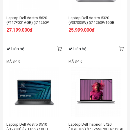
Laptop Dell Vostro 5620
Laptop Dell Vostro 5320
(P117F001AGR) (i7 1260P
(V3I7005W) (i7 1260P/16GB
16GB/512GB
RAM/512GB SSD/13.3 inch
27.199.000đ
25.999.000đ
SSD/16.0FHD+/Win11/Office
FHD+/Win11/OfficeHS21/Xám/1.25k
HS21/Xám)
Liên hệ
Liên hệ
MÃ SP: 0
MÃ SP: 0
Laptop Dell Vostro 3510
Laptop Dell Inspiron 5420
(7T2YC3) (i7 1165G7 8GB
(DGDCG2) (i7 1255U/8GB/512GB