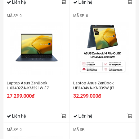
Liên hệ
Liên hệ
MÃ SP: 0
MÃ SP: 0
Laptop Asus ZenBook
Laptop Asus ZenBook
UX3402ZA-KM221W (i7
UP3404VA-KN039W (i7
1260P/16GB RAM/512GB
1360P/16GB RAM/512GB
27.299.000đ
32.299.000đ
SSD/14
SSD/14 Oled Cảm
Oled/Win11/Cáp/Túi/Xanh
ứng/Win11/Bút/Cáp/Túi/Xanh)
Liên hệ
Liên hệ
MÃ SP: 0
MÃ SP: