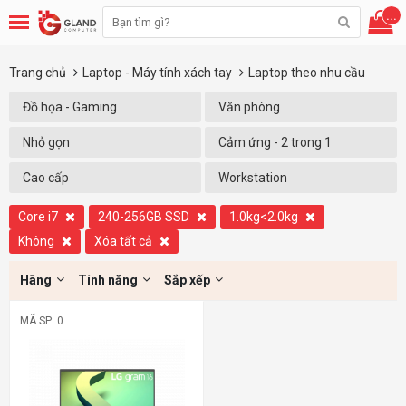
...
Trang chủ
Laptop - Máy tính xách tay
Laptop theo nhu cầu
Đồ họa - Gaming
Văn phòng
Nhỏ gọn
Cảm ứng - 2 trong 1
Cao cấp
Workstation
Core i7
240-256GB SSD
1.0kg<2.0kg
Không
Xóa tất cả
Hãng
Tính năng
Sắp xếp
MÃ SP: 0