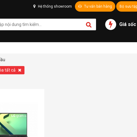
Hệ thống showroom
Tư vấn bán hàng
Bộ sưu tậ
Giá sốc
cầu
óa tất cả