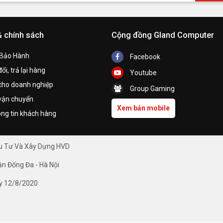
& chính sách
Cộng đồng Gland Computer
 Bảo Hành
Facebook
ổi, trả lại hàng
Youtube
cho doanh nghiệp
Group Gaming
vận chuyển
Xem bản mobile
ng tin khách hàng
ầu Tư Và Xây Dựng HVD
ận Đống Đa - Hà Nội
y 12/8/2020