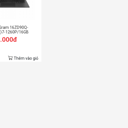
 Gram 16ZD90Q-
(i7-1260P/16GB
 SSD/16.0 inch
9.000đ
/Đen) (2022)
Thêm vào giỏ