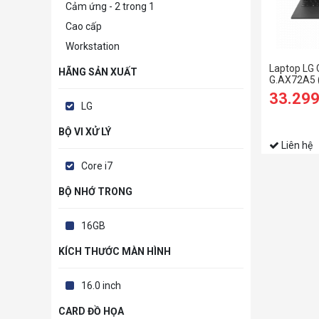
Cảm ứng - 2 trong 1
Cao cấp
Workstation
Laptop LG
HÃNG SẢN XUẤT
G.AX72A5 
RAM/256GB
33.29
WQXGA/Dos
LG
BỘ VI XỬ LÝ
Liên hệ
Core i7
BỘ NHỚ TRONG
16GB
KÍCH THƯỚC MÀN HÌNH
16.0 inch
CARD ĐỒ HỌA