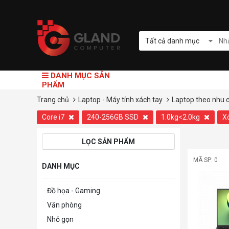
Tất cả danh mục
DANH MỤC SẢN
PHẨM
Trang chủ
Laptop - Máy tính xách tay
Laptop theo nhu 
Core i7
240-256GB SSD
1.0kg<2.0kg
X
LỌC SẢN PHẨM
MÃ SP: 0
DANH MỤC
Đồ họa - Gaming
Văn phòng
Nhỏ gọn