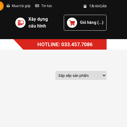
p
Mua trả góp
Tin tức
TÀI KHOẢN
Xây dựng
Giỏ hàng (
...
)
cấu hình
HOTLINE: 033.457.7086