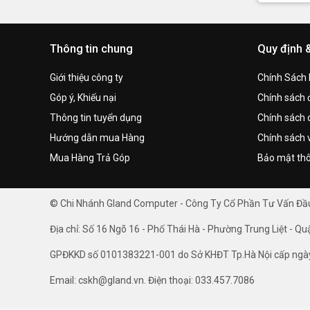
Thông tin chung
Quy định 
Giới thiệu công ty
Chính Sách
Góp ý, Khiếu nại
Chính sách đ
Thông tin tuyển dụng
Chính sách 
Hướng dẫn mua Hàng
Chính sách 
Mua Hàng Trả Góp
Bảo mật thô
© Chi Nhánh Gland Computer - Công Ty Cổ Phần Tư Vấn Đ
Địa chỉ: Số 16 Ngõ 16 - Phố Thái Hà - Phường Trung Liệt - Qu
GPĐKKD số 0101383221-001 do Sở KHĐT Tp.Hà Nội cấp ngà
Email: cskh@gland.vn. Điện thoại: 033.457.7086