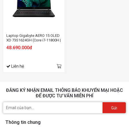
Laptop Gigabyte AERO 15 OLED
XD 73S1624GH (Core i7-11800H |
16GB | 1TB SSD | RTX 3070 8GB |
48.690.000đ
15.6 inch UHD | Win 10 | Đen)
Liên hệ
ĐĂNG KÝ NHẬN EMAIL THÔNG BÁO KHUYẾN MẠI HOẶC
ĐỂ ĐƯỢC TƯ VẤN MIỄN PHÍ
Gửi
Thông tin chung