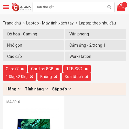
...
Trang chủ
Laptop - Máy tính xách tay
Laptop theo nhu cầu
Đồ họa - Gaming
Văn phòng
Nhỏ gọn
Cảm ứng - 2 trong 1
Cao cấp
Workstation
Core i7
Card rời 8GB
1TB SSD
1.0kg<2.0kg
Không
Xóa tất cả
Hãng
Tính năng
Sắp xếp
MÃ SP: 0