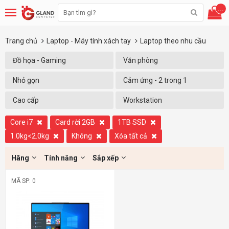
...
Trang chủ
Laptop - Máy tính xách tay
Laptop theo nhu cầu
Đồ họa - Gaming
Văn phòng
Nhỏ gọn
Cảm ứng - 2 trong 1
Cao cấp
Workstation
Core i7
Card rời 2GB
1TB SSD
1.0kg<2.0kg
Không
Xóa tất cả
Hãng
Tính năng
Sắp xếp
MÃ SP: 0