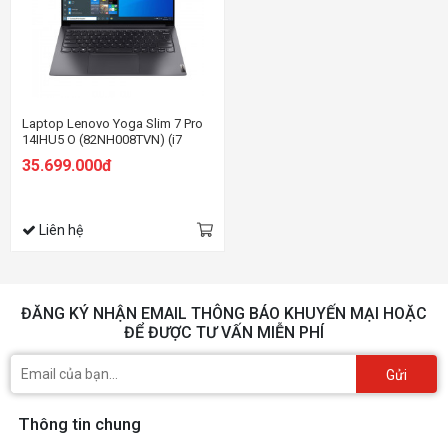
Laptop Lenovo Yoga Slim 7 Pro
14IHU5 O (82NH008TVN) (i7
11370HG7/16GB RAM/1TB
35.699.000đ
SSD/14 2.8K/MX450
2GB/Win11/Xám)
Liên hệ
ĐĂNG KÝ NHẬN EMAIL THÔNG BÁO KHUYẾN MẠI HOẶC
ĐỂ ĐƯỢC TƯ VẤN MIỄN PHÍ
Gửi
Thông tin chung