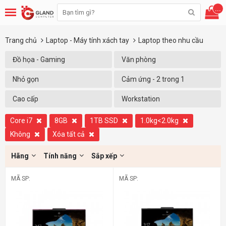
...
Trang chủ
Laptop - Máy tính xách tay
Laptop theo nhu cầu
Đồ họa - Gaming
Văn phòng
Nhỏ gọn
Cảm ứng - 2 trong 1
Cao cấp
Workstation
Core i7
8GB
1TB SSD
1.0kg<2.0kg
Không
Xóa tất cả
Hãng
Tính năng
Sắp xếp
MÃ SP:
MÃ SP: