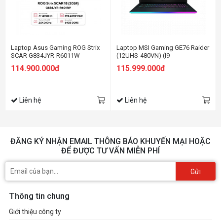
Laptop Asus Gaming ROG Strix
Laptop MSI Gaming GE76 Raider
SCAR G834JYR-R6011W
(12UHS-480VN) (I9
(Geforce RTX 4090 16GB/i9
12900HK/64GB RAM/ 2TB
114.900.000đ
115.999.000đ
14900HX/64GB RAM/2TB
SSD/RTX3080Ti 16G/17.3 inch
SSD/18 WQXGA 240hz/Win11/
UHD 120Hz/ Win11/Xám) (2022)
Đen/Balo)
Liên hệ
Liên hệ
ĐĂNG KÝ NHẬN EMAIL THÔNG BÁO KHUYẾN MẠI HOẶC
ĐỂ ĐƯỢC TƯ VẤN MIỄN PHÍ
Gửi
Thông tin chung
Giới thiệu công ty