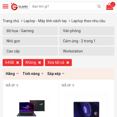
...
Trang chủ
Laptop - Máy tính xách tay
Laptop theo nhu cầu
Đồ họa - Gaming
Văn phòng
Nhỏ gọn
Cảm ứng - 2 trong 1
Cao cấp
Workstation
64GB
Không
Xóa tất cả
Hãng
Tính năng
Sắp xếp
MÃ SP: 0
MÃ SP: 0