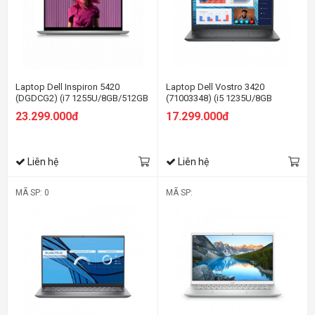
Laptop Dell Inspiron 5420
Laptop Dell Vostro 3420
(DGDCG2) (i7 1255U/8GB/512GB
(71003348) (i5 1235U/8GB
SSD/14.0FHD+/Win11/Office
RAM/512GB SSD/14.0 inch
23.299.000đ
17.299.000đ
HS21/Bạc)
FHD/Win11/Office HS21/Xám)
Liên hệ
Liên hệ
MÃ SP: 0
MÃ SP: