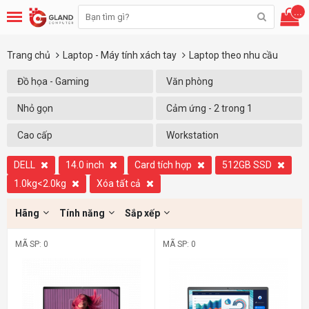
...
Trang chủ
Laptop - Máy tính xách tay
Laptop theo nhu cầu
Đồ họa - Gaming
Văn phòng
Nhỏ gọn
Cảm ứng - 2 trong 1
Cao cấp
Workstation
DELL
14.0 inch
Card tích hợp
512GB SSD
1.0kg<2.0kg
Xóa tất cả
Hãng
Tính năng
Sắp xếp
MÃ SP: 0
MÃ SP: 0