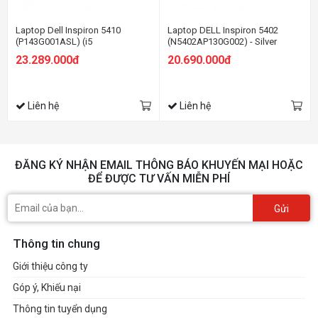
Laptop Dell Inspiron 5410
Laptop DELL Inspiron 5402
(P143G001ASL) (i5
(N5402AP130G002) - Silver
11320H/8GBRAM/512GB
23.289.000đ
20.690.000đ
SSD/14.0 inch FHD
/Win10/Office HS19/Bạc) (2021)
Liên hệ
Liên hệ
ĐĂNG KÝ NHẬN EMAIL THÔNG BÁO KHUYẾN MẠI HOẶC
ĐỂ ĐƯỢC TƯ VẤN MIỄN PHÍ
Gửi
Thông tin chung
Giới thiệu công ty
Góp ý, Khiếu nại
Thông tin tuyển dụng