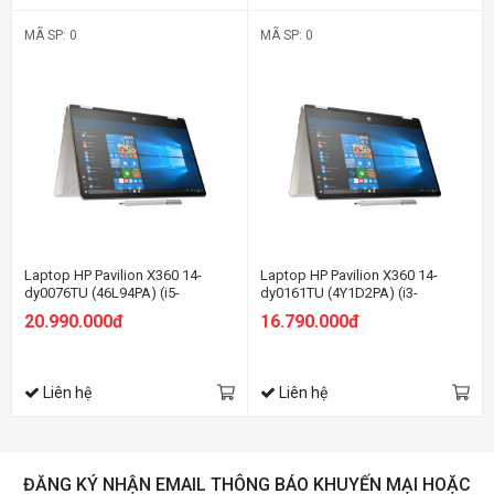
MÃ SP: 0
MÃ SP: 0
Laptop HP Pavilion X360 14-
Laptop HP Pavilion X360 14-
dy0076TU (46L94PA) (i5-
dy0161TU (4Y1D2PA) (i3-
1135G7/8GB RAM/512GB
1125G4/4GB RAM/512GB
20.990.000đ
16.790.000đ
SSD/14 FHD Cảm
SSD/14 FHD Cảm
ứng/Bút/Win11/Vàng)
ứng/Win11/Bạc)
Liên hệ
Liên hệ
ĐĂNG KÝ NHẬN EMAIL THÔNG BÁO KHUYẾN MẠI HOẶC