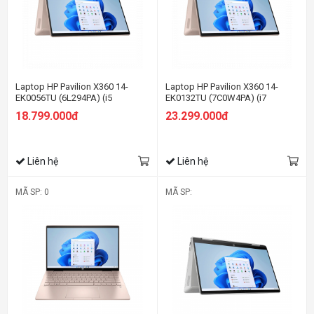
Laptop HP Pavilion X360 14-
Laptop HP Pavilion X360 14-
EK0056TU (6L294PA) (i5
EK0132TU (7C0W4PA) (i7
1235U/8GB RAM/512GB SSD/14
1255U/16GB RAM/512GB
18.799.000đ
23.299.000đ
FHD Cảm ứng/Bút/Win11/Vàng)
SSD/14 FHD Cảm
ứng/Bút/Win11/Vàng)
Liên hệ
Liên hệ
MÃ SP: 0
MÃ SP: