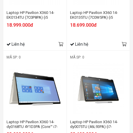
Laptop HP Pavilion X360 14-
Laptop HP Pavilion X360 14-
EK0134TU (7C0P8PA) (i5
EK0135TU (7C0W5PA) (i5
1235U/8GB RAM/512GB SSD/14
1235U/8GB RAM/512GB SSD/14
18.999.000đ
18.699.000đ
FHD Cảm ứng/Bút/Win11/Vàng)
FHD Cảm ứng/Bút/Win11/Bạc)
Liên hệ
Liên hệ
MÃ SP: 0
MÃ SP: 0
Laptop HP Pavilion X360 14-
Laptop HP Pavilion X360 14-
dy0168TU 4Y1D3PA (Core™ i7-
dy0075TU (46L93PA) (i7-
1165G7 | 8GB | 512GB | Intel®
1165G7/8GB RAM/512GB