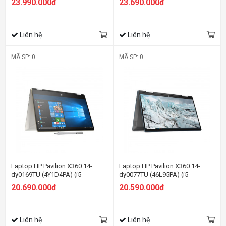
23.990.000đ
23.690.000đ
Iris® Xe | 14 inch FHD | Win 11 |
SSD/14 FHD Cảm
Vàng)
ứng/Win11/Vàng)
Liên hệ
Liên hệ
MÃ SP: 0
MÃ SP: 0
Laptop HP Pavilion X360 14-
Laptop HP Pavilion X360 14-
dy0169TU (4Y1D4PA) (i5-
dy0077TU (46L95PA) (i5-
1135G7/8GB RAM/512GB
1135G7/8GB RAM/512GB
20.690.000đ
20.590.000đ
SSD/14 FHD Cảm
SSD/14 FHD Cảm
ứng/Win10/Vàng)
ứng/Bút/Win11/Xanh)
Liên hệ
Liên hệ