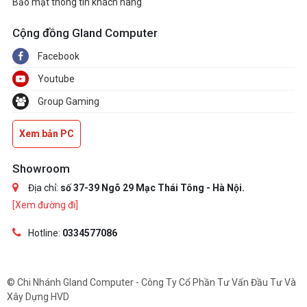
Bảo mật thông tin khách hàng
Cộng đồng Gland Computer
Facebook
Youtube
Group Gaming
Xem bản PC
Showroom
Địa chỉ:
số 37-39 Ngõ 29 Mạc Thái Tông - Hà Nội.
[Xem đường đi]
Hotline:
0334577086
© Chi Nhánh Gland Computer - Công Ty Cổ Phần Tư Vấn Đầu Tư Và
Xây Dựng HVD