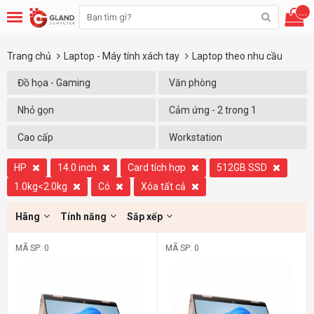
...
Trang chủ
Laptop - Máy tính xách tay
Laptop theo nhu cầu
Đồ họa - Gaming
Văn phòng
Nhỏ gọn
Cảm ứng - 2 trong 1
Cao cấp
Workstation
HP
14.0 inch
Card tích hợp
512GB SSD
1.0kg<2.0kg
Có
Xóa tất cả
Hãng
Tính năng
Sắp xếp
MÃ SP: 0
MÃ SP: 0