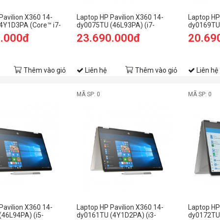
Pavilion X360 14-
Laptop HP Pavilion X360 14-
Laptop HP
4Y1D3PA (Core™ i7-
dy0075TU (46L93PA) (i7-
dy0169TU 
B | 512GB | Intel®
1165G7/8GB RAM/512GB
1135G7/8
0.000đ
23.690.000đ
20.69
4 inch FHD | Win 11 |
SSD/14 FHD Cảm
SSD/14 F
ứng/Win11/Vàng)
ứng/Win1
Thêm vào giỏ
Liên hệ
Thêm vào giỏ
Liên hệ
MÃ SP: 0
MÃ SP: 0
Pavilion X360 14-
Laptop HP Pavilion X360 14-
Laptop HP
46L94PA) (i5-
dy0161TU (4Y1D2PA) (i3-
dy0172TU 