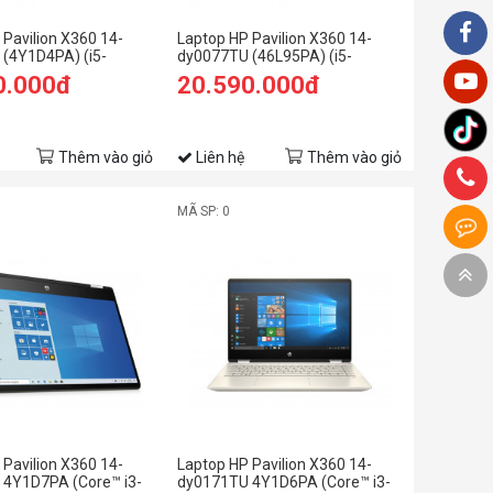
 Pavilion X360 14-
Laptop HP Pavilion X360 14-
(4Y1D4PA) (i5-
dy0077TU (46L95PA) (i5-
GB RAM/512GB
1135G7/8GB RAM/512GB
0.000đ
20.590.000đ
HD Cảm
SSD/14 FHD Cảm
0/Vàng)
ứng/Bút/Win11/Xanh)
Thêm vào giỏ
Liên hệ
Thêm vào giỏ
MÃ SP: 0
 Pavilion X360 14-
Laptop HP Pavilion X360 14-
4Y1D7PA (Core™ i3-
dy0171TU 4Y1D6PA (Core™ i3-