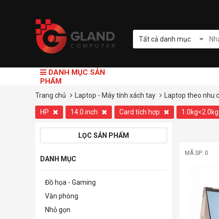
Tất cả danh mục
DANH MỤC SẢN
PHẨM
Trang chủ
Laptop - Máy tính xách tay
Laptop theo nhu 
HP
14.0 inch
Card tích hợp
1.0kg<2.0k
LỌC SẢN PHẨM
MÃ SP: 0
DANH MỤC
Đồ họa - Gaming
Văn phòng
Nhỏ gọn