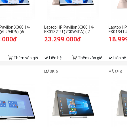
Pavilion X360 14-
Laptop HP Pavilion X360 14-
Laptop HP
(6L294PA) (i5
EK0132TU (7C0W4PA) (i7
EK0134TU 
B RAM/512GB
1255U/16GB RAM/512GB
1235U/8G
9.000đ
23.299.000đ
18.99
HD Cảm
SSD/14 FHD Cảm
SSD/14 F
in11/Vàng)
ứng/Bút/Win11/Vàng)
ứng/Bút/
Thêm vào giỏ
Liên hệ
Thêm vào giỏ
Liên hệ
MÃ SP: 0
MÃ SP: 0