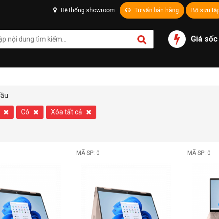
Hệ thống showroom
Tư vấn bán hàng
Bộ sưu tậ
Giá sốc
cầu
g
Có
Xóa tất cả
MÃ SP: 0
MÃ SP: 0