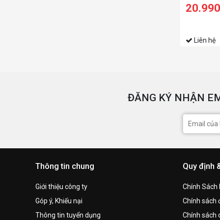
1135G7/8
20.99
SSD/14 F
ứng/Bút/W
Liên hệ
ĐĂNG KÝ NHẬN EM
Thông tin chung
Quy định 
Giới thiệu công ty
Chính Sách
Góp ý, Khiếu nại
Chính sách đ
Thông tin tuyển dụng
Chính sách 