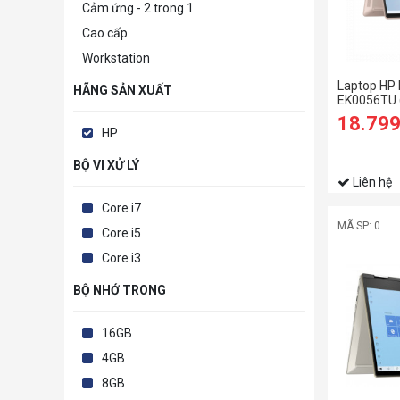
Cảm ứng - 2 trong 1
Cao cấp
Workstation
Laptop HP 
HÃNG SẢN XUẤT
EK0056TU 
1235U/8G
18.79
SSD/14 F
HP
ứng/Bút/W
BỘ VI XỬ LÝ
Liên hệ
Core i7
MÃ SP: 0
Core i5
Core i3
BỘ NHỚ TRONG
16GB
4GB
8GB