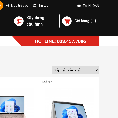
p
Mua trả góp
Tin tức
TÀI KHOẢN
Xây dựng
Giỏ hàng (
...
)
cấu hình
HOTLINE: 033.457.7086
MÃ SP: