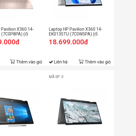
 Pavilion X360 14-
Laptop HP Pavilion X360 14-
(7C0P8PA) (i5
EK0135TU (7C0W5PA) (i5
B RAM/512GB
1235U/8GB RAM/512GB
9.000đ
18.699.000đ
HD Cảm
SSD/14 FHD Cảm
Win11/Vàng)
ứng/Bút/Win11/Bạc)
Thêm vào giỏ
Liên hệ
Thêm vào giỏ
MÃ SP: 0