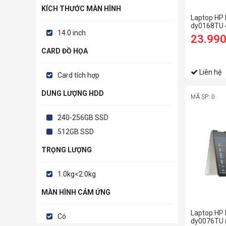
KÍCH THƯỚC MÀN HÌNH
Laptop HP 
dy0168TU 
14.0 inch
1165G7 | 8G
23.99
Iris® Xe | 1
Vàng)
CARD ĐỒ HỌA
Liên hệ
Card tích hợp
DUNG LƯỢNG HDD
MÃ SP: 0
240-256GB SSD
512GB SSD
TRỌNG LƯỢNG
1.0kg<2.0kg
MÀN HÌNH CẢM ỨNG
Laptop HP 
Có
dy0076TU (