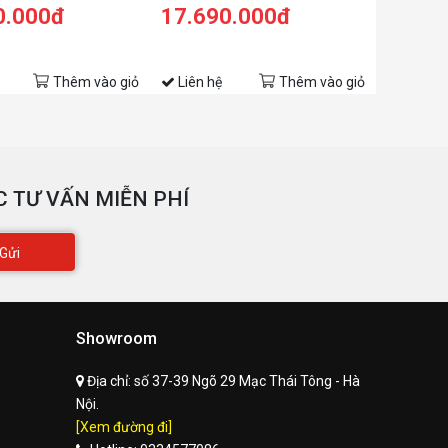
GB | 256GB | Intel UHD
1125G4 | 4GB | 512GB | Intel UHD
0.000đ
17.690.000đ
 14inch FHD | Cảm ứng
| 14 inch FHD | Win 10 | Vàng)
Bạc)
Thêm vào giỏ
Liên hệ
Thêm vào giỏ
 TƯ VẤN MIỄN PHÍ
Gửi
Showroom
Địa chỉ:
số 37-39 Ngõ 29 Mạc Thái Tông - Hà
Nội.
[Xem đường đi]